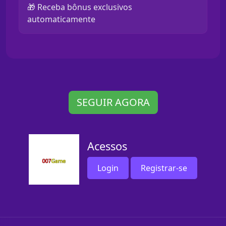
🎁 Receba bônus exclusivos
automaticamente
SEGUIR AGORA
Acessos
Login
Registrar-se