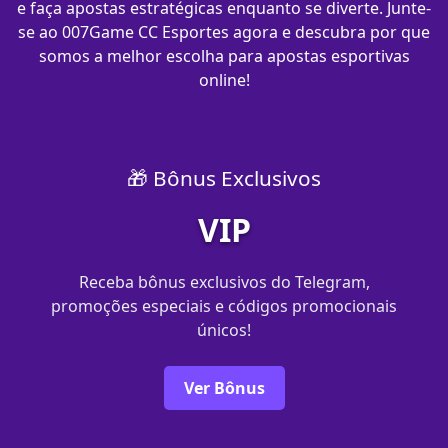
e faça apostas estratégicas enquanto se diverte. Junte-
se ao 007Game CC Esportes agora e descubra por que
somos a melhor escolha para apostas esportivas
online!
🎁 Bônus Exclusivos
VIP
Receba bônus exclusivos do Telegram,
promoções especiais e códigos promocionais
únicos!
Ver Bônus