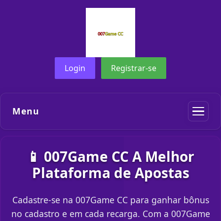
Login
Registrar-se
Menu
📱 007Game CC A Melhor
Plataforma de Apostas
Cadastre-se na 007Game CC para ganhar bônus
no cadastro e em cada recarga. Com a 007Game