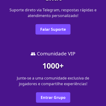
Suporte direto via Telegram, respostas rápidas e
atendimento personalizado!
Falar Suporte
👥 Comunidade VIP
1000+
Junte-se a uma comunidade exclusiva de
jogadores e compartilhe experiências!
Entrar Grupo