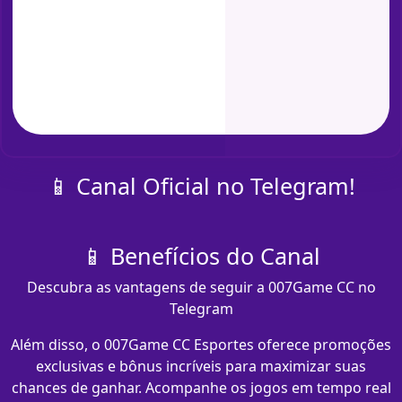
📱 Canal Oficial no Telegram!
📱 Benefícios do Canal
Descubra as vantagens de seguir a 007Game CC no
Telegram
Além disso, o 007Game CC Esportes oferece promoções
exclusivas e bônus incríveis para maximizar suas
chances de ganhar. Acompanhe os jogos em tempo real