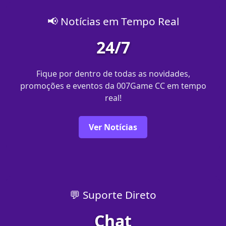
📢 Notícias em Tempo Real
24/7
Fique por dentro de todas as novidades,
promoções e eventos da 007Game CC em tempo
real!
Ver Notícias
💬 Suporte Direto
Chat