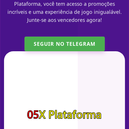
Plataforma, você tem acesso a promoções
incríveis e uma experiência de jogo inigualável.
Junte-se aos vencedores agora!
SEGUIR NO TELEGRAM