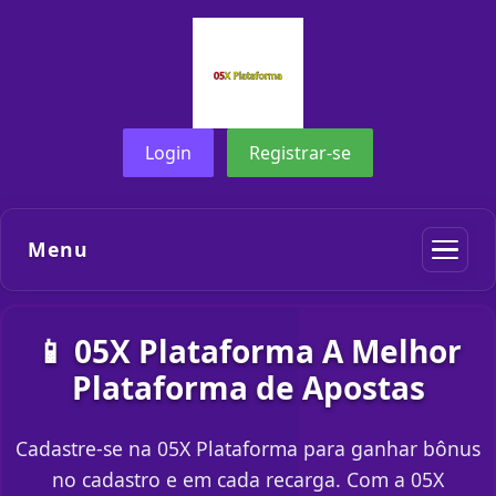
Login
Registrar-se
Menu
📱 05X Plataforma A Melhor
Plataforma de Apostas
Cadastre-se na 05X Plataforma para ganhar bônus
no cadastro e em cada recarga. Com a 05X