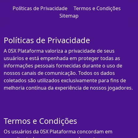
Políticas de Privacidade
Termos e Condições
Sitemap
Políticas de Privacidade
A 05X Plataforma valoriza a privacidade de seus
usuários e está empenhada em proteger todas as
informações pessoais fornecidas durante o uso de
nossos canais de comunicação. Todos os dados
coletados são utilizados exclusivamente para fins de
melhoria contínua da experiência de nossos jogadores.
Termos e Condições
Os usuários da 05X Plataforma concordam em