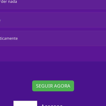
erder nada
a
aticamente
SEGUIR AGORA