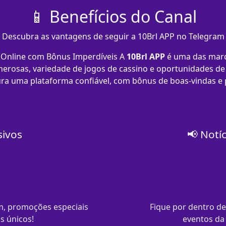
📱 Benefícios do Canal
Descubra as vantagens de seguir a 10Brl APP no Telegram
s Online com Bônus Imperdíveis A
10Brl APP
é uma das marc
erosas, variedade de jogos de cassino e oportunidades de
ura uma plataforma confiável, com bônus de boas-vindas e
sivos
📢 Notí
m, promoções especiais
Fique por dentro d
s únicos!
eventos da