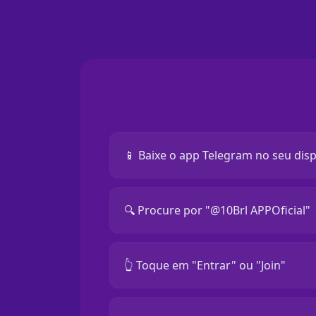
📱 Baixe o app Telegram no seu disp
🔍 Procure por "@10Brl APPOficial"
👆 Toque em "Entrar" ou "Join"