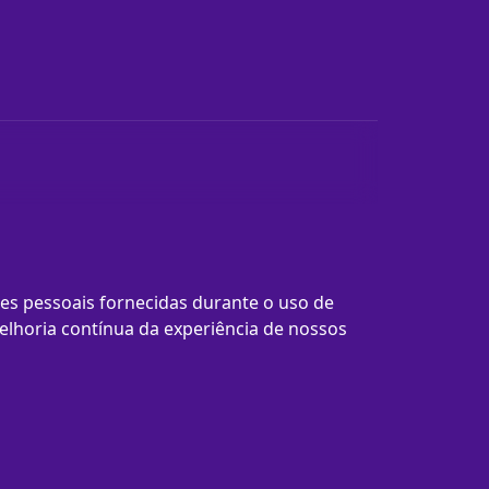
es pessoais fornecidas durante o uso de
elhoria contínua da experiência de nossos