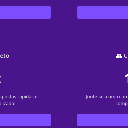
reto
👥 
t
espostas rápidas e
Junte-se a uma com
lizado!
compa
e