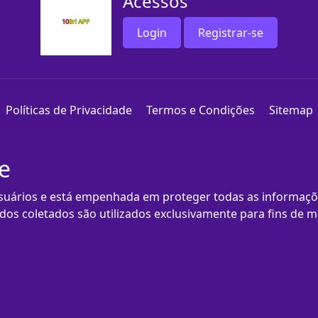
Acessos
Login
Registrar-se
Políticas de Privacidade
Termos e Condições
Sitemap
de
 usuários e está empenhada em proteger todas as informaçõ
os coletados são utilizados exclusivamente para fins de m