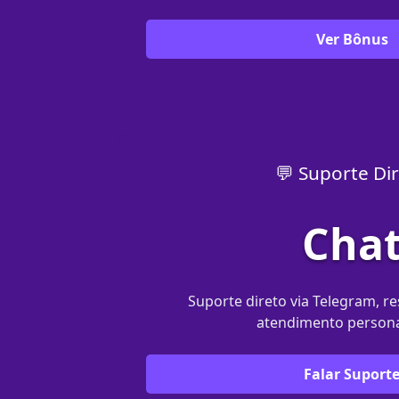
Ver Bônus
💬 Suporte Di
Cha
Suporte direto via Telegram, r
atendimento persona
Falar Suport