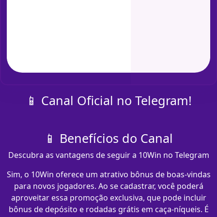
📱 Canal Oficial no Telegram!
📱 Benefícios do Canal
Descubra as vantagens de seguir a 10Win no Telegram
Sim, o 10Win oferece um atrativo bônus de boas-vindas
para novos jogadores. Ao se cadastrar, você poderá
aproveitar essa promoção exclusiva, que pode incluir
bônus de depósito e rodadas grátis em caça-níqueis. É