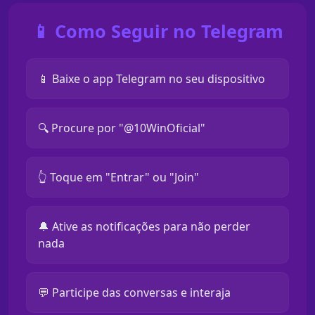
📱 Como Seguir no Telegram
📱 Baixe o app Telegram no seu dispositivo
🔍 Procure por "@10WinOficial"
👆 Toque em "Entrar" ou "Join"
🔔 Ative as notificações para não perder
nada
💬 Participe das conversas e interaja