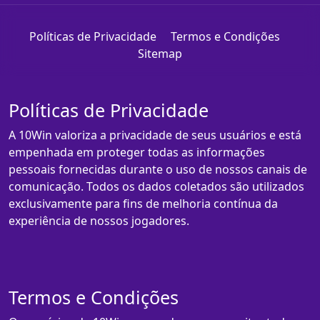
Políticas de Privacidade
Termos e Condições
Sitemap
Políticas de Privacidade
A 10Win valoriza a privacidade de seus usuários e está
empenhada em proteger todas as informações
pessoais fornecidas durante o uso de nossos canais de
comunicação. Todos os dados coletados são utilizados
exclusivamente para fins de melhoria contínua da
experiência de nossos jogadores.
Termos e Condições