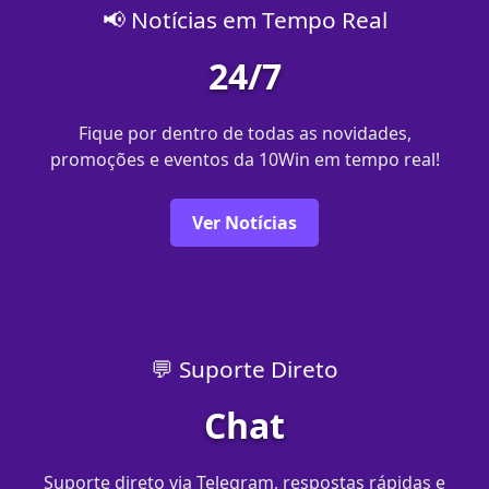
📢 Notícias em Tempo Real
24/7
Fique por dentro de todas as novidades,
promoções e eventos da 10Win em tempo real!
Ver Notícias
💬 Suporte Direto
Chat
Suporte direto via Telegram, respostas rápidas e