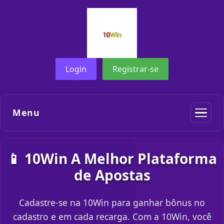
Login
Registrar-se
Menu
📱 10Win A Melhor Plataforma
de Apostas
Cadastre-se na 10Win para ganhar bônus no
cadastro e em cada recarga. Com a 10Win, você