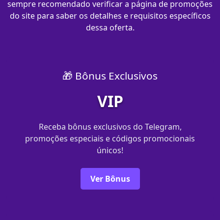
sempre recomendado verificar a página de promoções
do site para saber os detalhes e requisitos específicos
dessa oferta.
🎁 Bônus Exclusivos
VIP
Receba bônus exclusivos do Telegram,
promoções especiais e códigos promocionais
únicos!
Ver Bônus