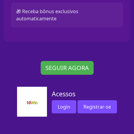
🎁 Receba bônus exclusivos
automaticamente
SEGUIR AGORA
Acessos
Login
Registrar-se