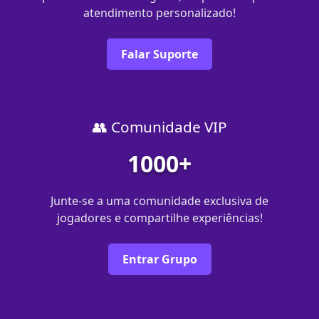
atendimento personalizado!
Falar Suporte
👥 Comunidade VIP
1000+
Junte-se a uma comunidade exclusiva de
jogadores e compartilhe experiências!
Entrar Grupo