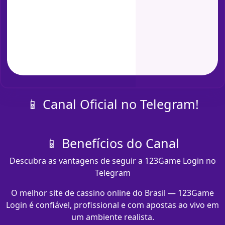
📱 Canal Oficial no Telegram!
📱 Benefícios do Canal
Descubra as vantagens de seguir a 123Game Login no
Telegram
O melhor site de cassino online do Brasil — 123Game
Login é confiável, profissional e com apostas ao vivo em
um ambiente realista.