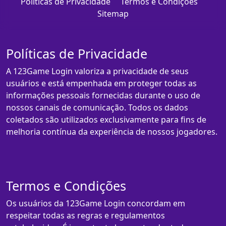
Políticas de Privacidade
Termos e Condições
Sitemap
Políticas de Privacidade
A 123Game Login valoriza a privacidade de seus
usuários e está empenhada em proteger todas as
informações pessoais fornecidas durante o uso de
nossos canais de comunicação. Todos os dados
coletados são utilizados exclusivamente para fins de
melhoria contínua da experiência de nossos jogadores.
Termos e Condições
Os usuários da 123Game Login concordam em
respeitar todas as regras e regulamentos