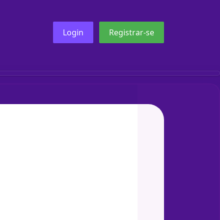
Login
Registrar-se