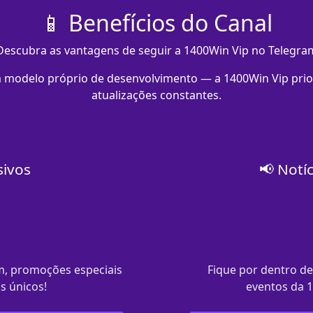
📱 Benefícios do Canal
Descubra as vantagens de seguir a 1400Win Vip no Telegra
m modelo próprio de desenvolvimento — a 1400Win Vip prio
atualizações constantes.
sivos
📢 Notí
m, promoções especiais
Fique por dentro d
s únicos!
eventos da 