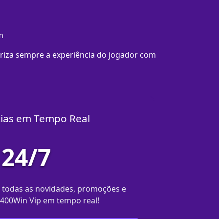
m
riza sempre a experiência do jogador com
cias em Tempo Real
24/7
e todas as novidades, promoções e
1400Win Vip em tempo real!