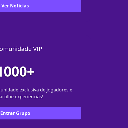
Ver Notícias
Comunidade VIP
1000+
unidade exclusiva de jogadores e
rtilhe experiências!
Entrar Grupo