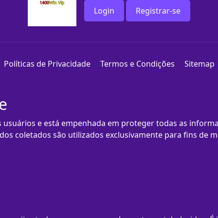
Login
Registrar-se
Políticas de Privacidade
Termos e Condições
Sitemap
de
us usuários e está empenhada em proteger todas as inform
os coletados são utilizados exclusivamente para fins de m