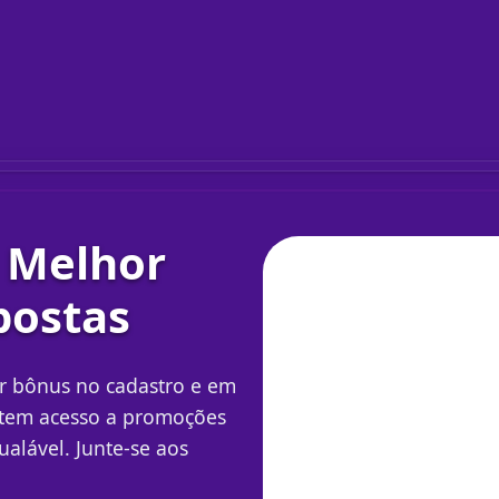
A Melhor
postas
r bônus no cadastro e em
 tem acesso a promoções
ualável. Junte-se aos