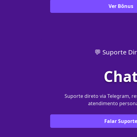
Ver Bônus
💬 Suporte Di
Cha
Suporte direto via Telegram, r
atendimento persona
Falar Suport