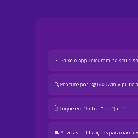
📱 Baixe o app Telegram no seu disp
🔍 Procure por "@1400Win VipOficia
👆 Toque em "Entrar" ou "Join"
🔔 Ative as notificações para não p