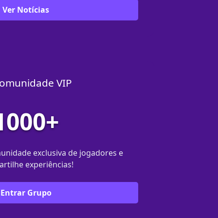
Ver Notícias
Comunidade VIP
1000+
unidade exclusiva de jogadores e
rtilhe experiências!
Entrar Grupo