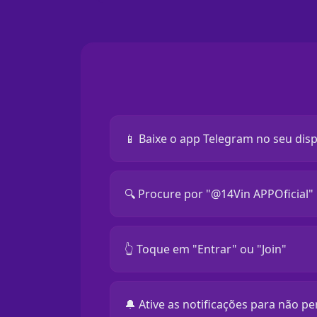
📱 Baixe o app Telegram no seu disp
🔍 Procure por "@14Vin APPOficial"
👆 Toque em "Entrar" ou "Join"
🔔 Ative as notificações para não p