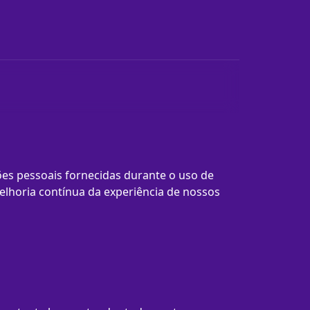
ões pessoais fornecidas durante o uso de
elhoria contínua da experiência de nossos