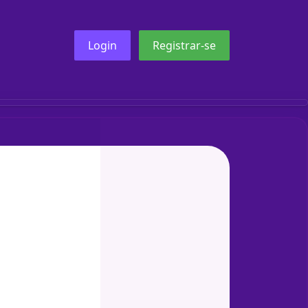
Login
Registrar-se