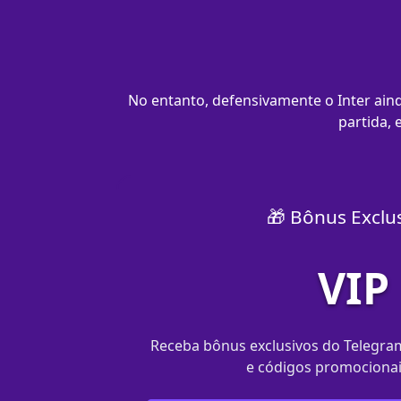
No entanto, defensivamente o Inter aind
partida, 
🎁 Bônus Exclu
VIP
Receba bônus exclusivos do Telegra
e códigos promocionai