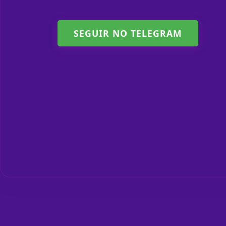
SEGUIR NO TELEGRAM