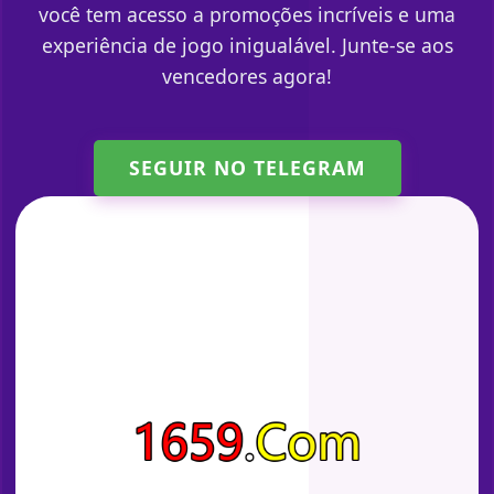
você tem acesso a promoções incríveis e uma
experiência de jogo inigualável. Junte-se aos
vencedores agora!
SEGUIR NO TELEGRAM