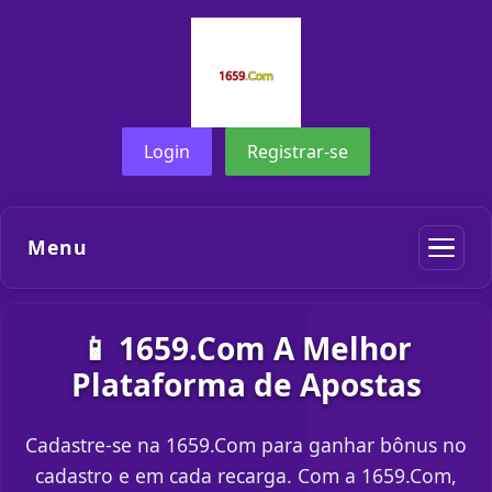
Login
Registrar-se
Menu
📱 1659.Com A Melhor
Plataforma de Apostas
Cadastre-se na 1659.Com para ganhar bônus no
cadastro e em cada recarga. Com a 1659.Com,