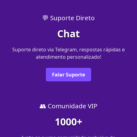
💬 Suporte Direto
Chat
Suporte direto via Telegram, respostas rápidas e
atendimento personalizado!
Falar Suporte
👥 Comunidade VIP
1000+