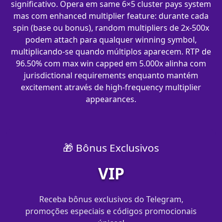
significativo. Opera em same 6×5 cluster pays system
mas com enhanced multiplier feature: durante cada
spin (base ou bonus), random multipliers de 2x-500x
podem attach para qualquer winning symbol,
multiplicando-se quando múltiplos aparecem. RTP de
96.50% com max win capped em 5.000x alinha com
jurisdictional requirements enquanto mantém
excitement através de high-frequency multiplier
appearances.
🎁 Bônus Exclusivos
VIP
Receba bônus exclusivos do Telegram,
promoções especiais e códigos promocionais