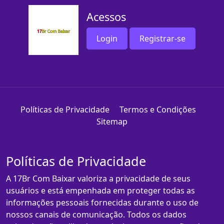
Acessos
Login
Registrar-se
Políticas de Privacidade
Termos e Condições
Sitemap
Políticas de Privacidade
A 17Br Com Baixar valoriza a privacidade de seus
usuários e está empenhada em proteger todas as
informações pessoais fornecidas durante o uso de
nossos canais de comunicação. Todos os dados