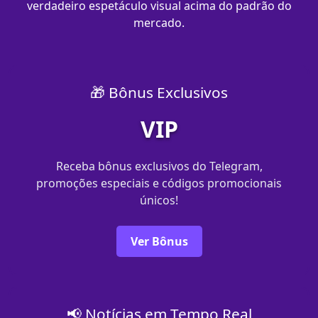
verdadeiro espetáculo visual acima do padrão do
mercado.
🎁 Bônus Exclusivos
VIP
Receba bônus exclusivos do Telegram,
promoções especiais e códigos promocionais
únicos!
Ver Bônus
📢 Notícias em Tempo Real