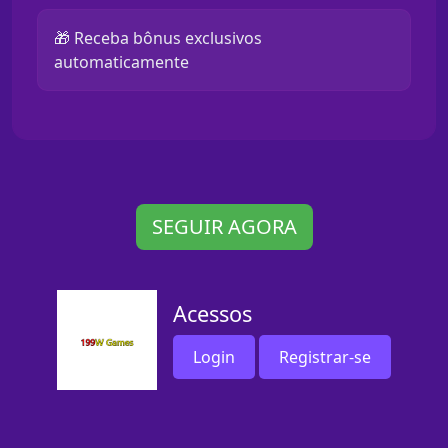
🎁 Receba bônus exclusivos
automaticamente
SEGUIR AGORA
Acessos
Login
Registrar-se