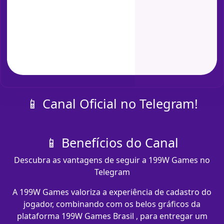
📱 Canal Oficial no Telegram!
📱 Benefícios do Canal
Descubra as vantagens de seguir a 199W Games no
Telegram
A 199W Games valoriza a experiência de cadastro do
jogador, combinando com os belos gráficos da
plataforma 199W Games Brasil , para entregar um