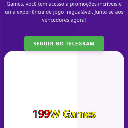
Games, você tem acesso a promoções incríveis e
uma experiência de jogo inigualável. Junte-se aos
vencedores agora!
SEGUIR NO TELEGRAM