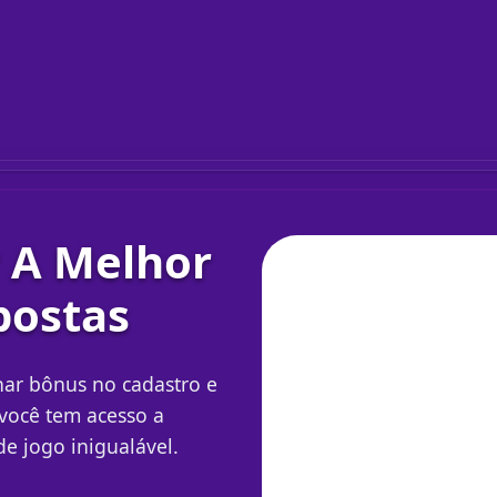
r A Melhor
postas
har bônus no cadastro e
você tem acesso a
e jogo inigualável.