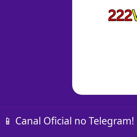
📱 Canal Oficial no Telegram!