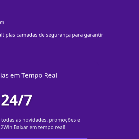
am
últiplas camadas de segurança para garantir
cias em Tempo Real
24/7
e todas as novidades, promoções e
22Win Baixar em tempo real!