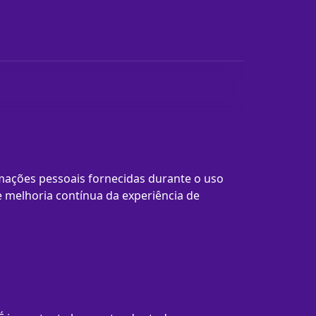
rmações pessoais fornecidas durante o uso
e melhoria contínua da experiência de