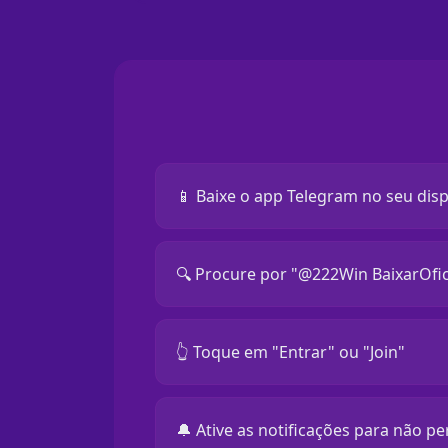
📱 Baixe o app Telegram no seu disp
🔍 Procure por "@222Win BaixarOfic
👆 Toque em "Entrar" ou "Join"
🔔 Ative as notificações para não p