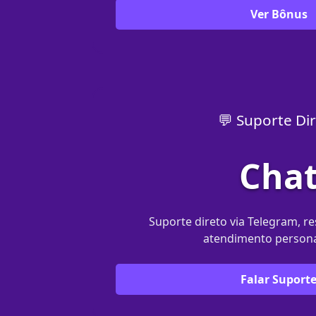
Ver Bônus
💬 Suporte Di
Cha
Suporte direto via Telegram, r
atendimento persona
Falar Suport