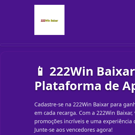
📱 222Win Baixa
Plataforma de A
Cadastre-se na 222Win Baixar para gan
em cada recarga. Com a 222Win Baixar, 
promoções incríveis e uma experiência d
Junte-se aos vencedores agora!