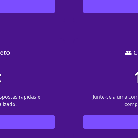
reto
👥 
t
espostas rápidas e
Junte-se a uma com
lizado!
compa
e