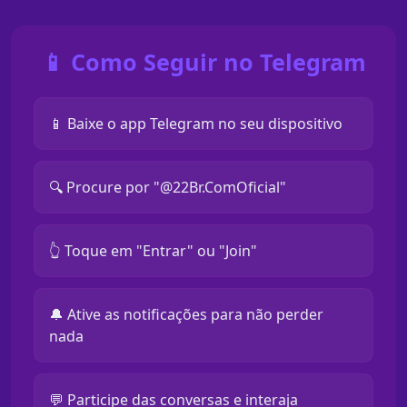
📱 Como Seguir no Telegram
📱 Baixe o app Telegram no seu dispositivo
🔍 Procure por "@22Br.ComOficial"
👆 Toque em "Entrar" ou "Join"
🔔 Ative as notificações para não perder
nada
💬 Participe das conversas e interaja