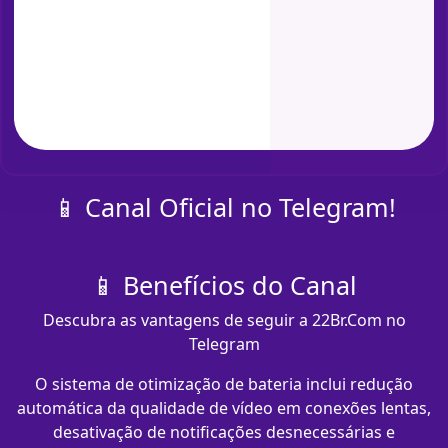
📱 Canal Oficial no Telegram!
📱 Benefícios do Canal
Descubra as vantagens de seguir a 22Br.Com no
Telegram
O sistema de otimização de bateria inclui redução
automática da qualidade de vídeo em conexões lentas,
desativação de notificações desnecessárias e