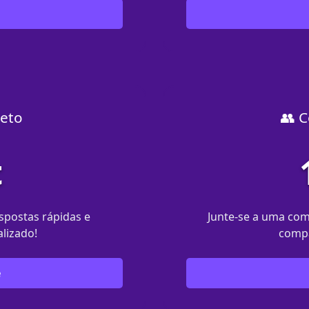
reto
👥 
t
espostas rápidas e
Junte-se a uma com
lizado!
compa
e