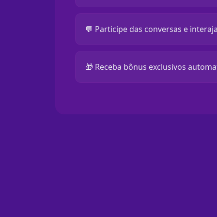
💬 Participe das conversas e interaj
🎁 Receba bônus exclusivos autom