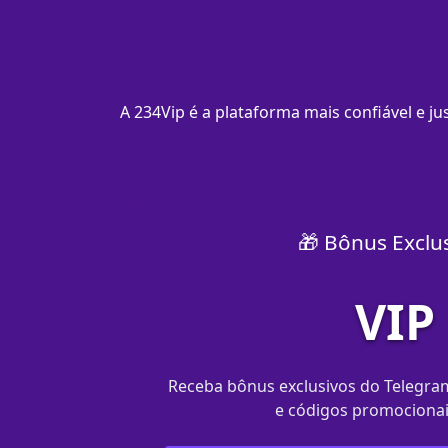
A 234Vip é a plataforma mais confiável e ju
🎁 Bônus Exclu
VIP
Receba bônus exclusivos do Telegra
e códigos promocionai