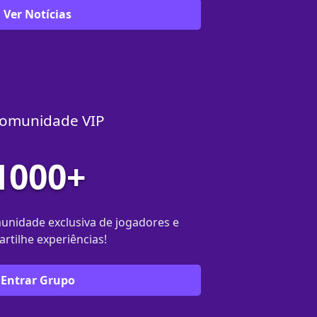
Ver Notícias
Comunidade VIP
1000+
unidade exclusiva de jogadores e
rtilhe experiências!
Entrar Grupo