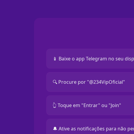
📱 Baixe o app Telegram no seu disp
🔍 Procure por "@234VipOficial"
👆 Toque em "Entrar" ou "Join"
🔔 Ative as notificações para não p