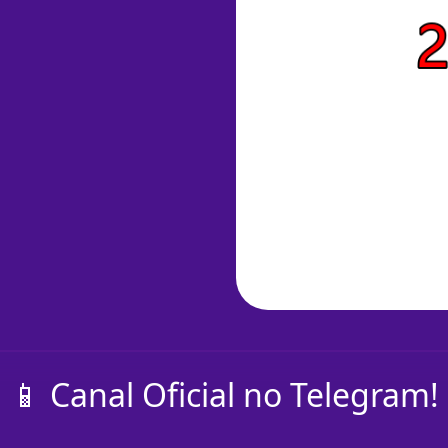
📱 Canal Oficial no Telegram!