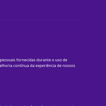
pessoais fornecidas durante o uso de
elhoria contínua da experiência de nossos