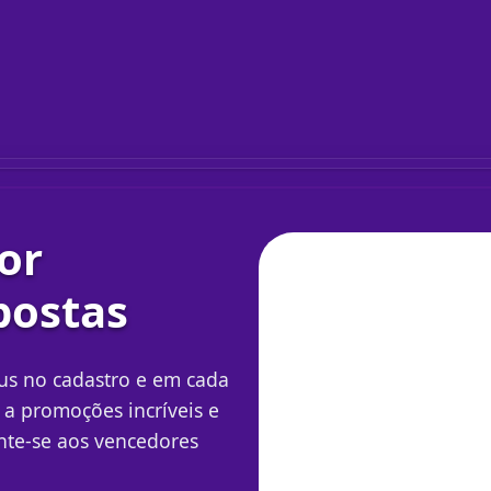
or
postas
us no cadastro e em cada
 a promoções incríveis e
unte-se aos vencedores