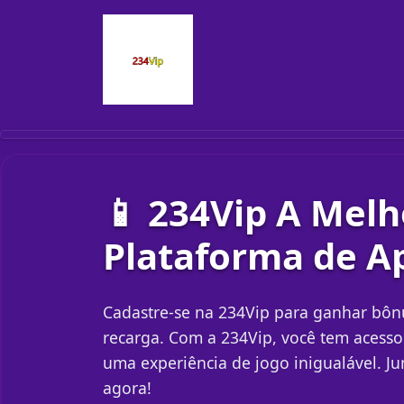
📱 234Vip A Melh
Plataforma de A
Cadastre-se na 234Vip para ganhar bôn
recarga. Com a 234Vip, você tem acesso
uma experiência de jogo inigualável. J
agora!