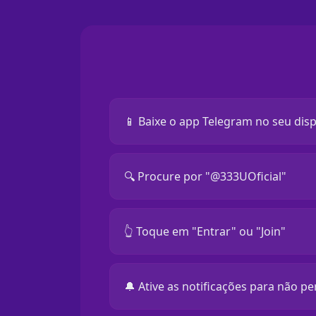
📱 Baixe o app Telegram no seu disp
🔍 Procure por "@333UOficial"
👆 Toque em "Entrar" ou "Join"
🔔 Ative as notificações para não p