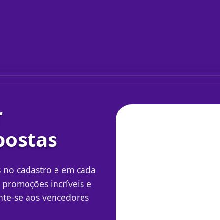
r
postas
 no cadastro e em cada
 promoções incríveis e
unte-se aos vencedores