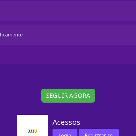
a
aticamente
SEGUIR AGORA
Acessos
Login
Registrar-se