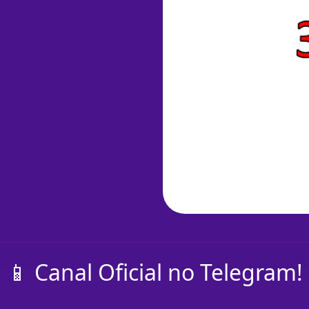
📱 Canal Oficial no Telegram!