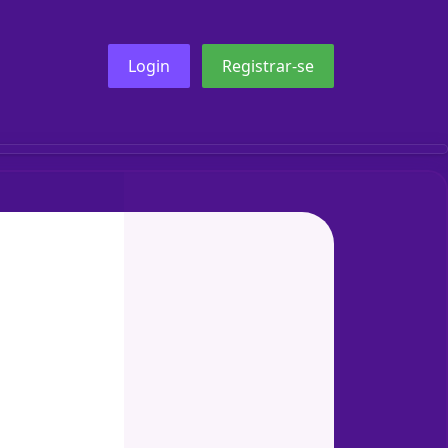
Login
Registrar-se