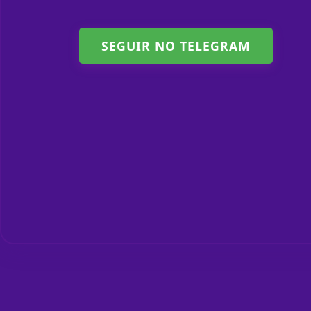
SEGUIR NO TELEGRAM