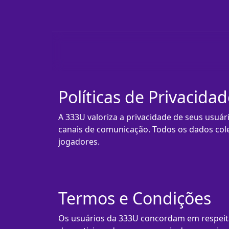
Políticas de Privacida
A 333U valoriza a privacidade de seus usuá
canais de comunicação. Todos os dados cole
jogadores.
Termos e Condições
Os usuários da 333U concordam em respeitar