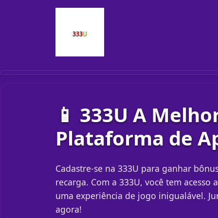
📱 333U A Melho
Plataforma de A
Cadastre-se na 333U para ganhar bônus
recarga. Com a 333U, você tem acesso a
uma experiência de jogo inigualável. J
agora!