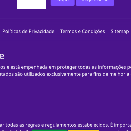
Políticas de Privacidade
Termos e Condições
Sitemap
de
rios e está empenhada em proteger todas as informações p
tados são utilizados exclusivamente para fins de melhoria
 todas as regras e regulamentos estabelecidos. É importa