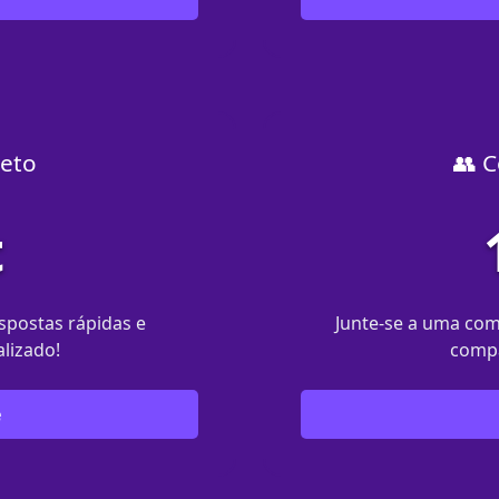
reto
👥 
t
espostas rápidas e
Junte-se a uma com
lizado!
compa
e