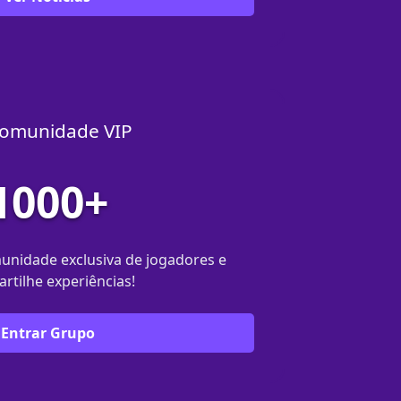
Comunidade VIP
1000+
unidade exclusiva de jogadores e
rtilhe experiências!
Entrar Grupo