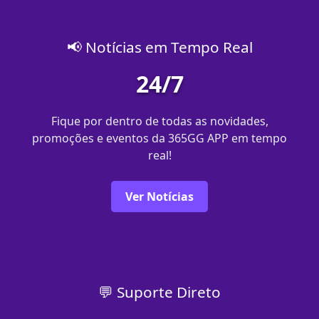
📢 Notícias em Tempo Real
24/7
Fique por dentro de todas as novidades,
promoções e eventos da 365GG APP em tempo
real!
Ver Notícias
💬 Suporte Direto