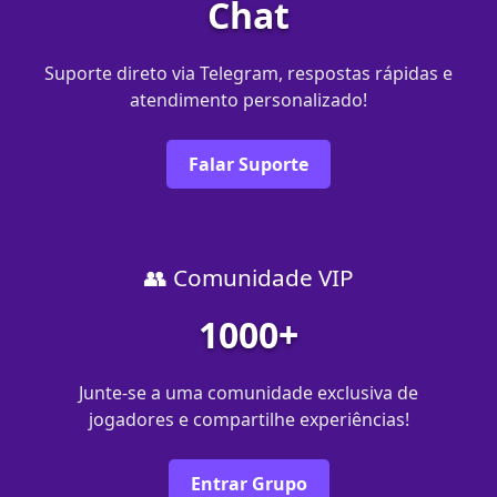
Chat
Suporte direto via Telegram, respostas rápidas e
atendimento personalizado!
Falar Suporte
👥 Comunidade VIP
1000+
Junte-se a uma comunidade exclusiva de
jogadores e compartilhe experiências!
Entrar Grupo