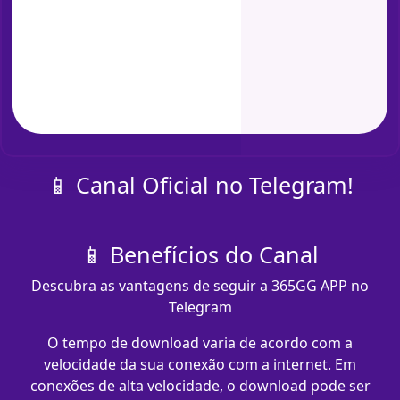
📱 Canal Oficial no Telegram!
📱 Benefícios do Canal
Descubra as vantagens de seguir a 365GG APP no
Telegram
O tempo de download varia de acordo com a
velocidade da sua conexão com a internet. Em
conexões de alta velocidade, o download pode ser