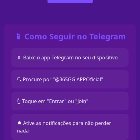
📱 Como Seguir no Telegram
📱 Baixe o app Telegram no seu dispositivo
🔍 Procure por "@365GG APPOficial"
👆 Toque em "Entrar" ou "Join"
🔔 Ative as notificações para não perder
nada