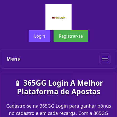
Login
Registrar-se
Menu
📱 365GG Login A Melhor
Plataforma de Apostas
Cadastre-se na 365GG Login para ganhar bônus
no cadastro e em cada recarga. Com a 365GG