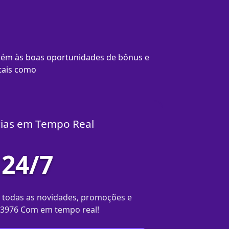
mbém às boas oportunidades de bônus e
tais como
cias em Tempo Real
24/7
e todas as novidades, promoções e
 3976 Com em tempo real!