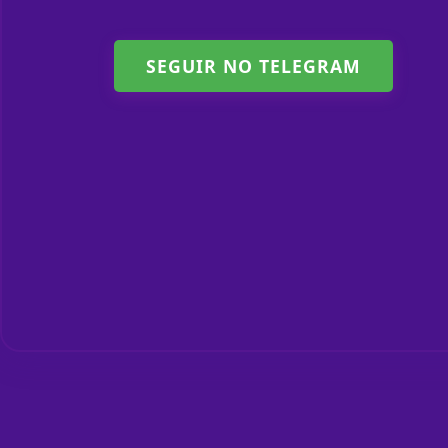
SEGUIR NO TELEGRAM