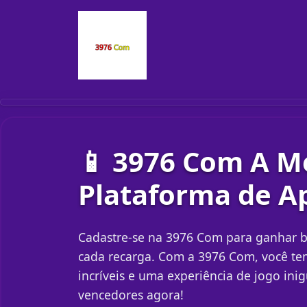
📱 3976 Com A M
Plataforma de A
Cadastre-se na 3976 Com para ganhar 
cada recarga. Com a 3976 Com, você t
incríveis e uma experiência de jogo inig
vencedores agora!