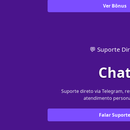
Ver Bônus
💬 Suporte Di
Cha
Suporte direto via Telegram, r
atendimento persona
Falar Suport