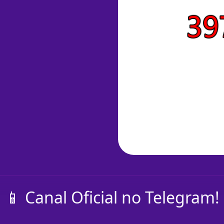
📱 Canal Oficial no Telegram!