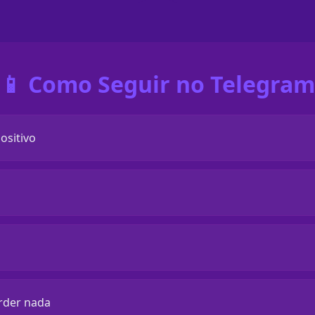
📱 Como Seguir no Telegram
ositivo
erder nada