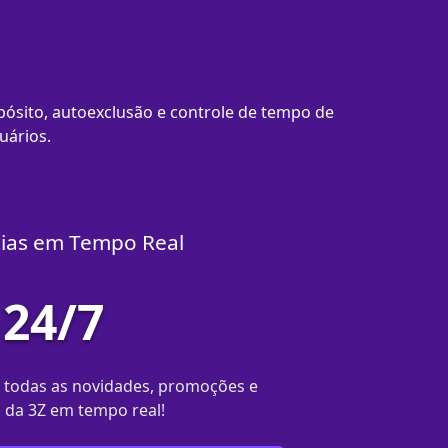
epósito, autoexclusão e controle de tempo de
uários.
cias em Tempo Real
24/7
e todas as novidades, promoções e
 da 3Z em tempo real!