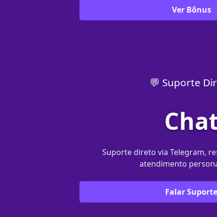
Ver Bônus
💬 Suporte Di
Cha
Suporte direto via Telegram, r
atendimento persona
Falar Suport