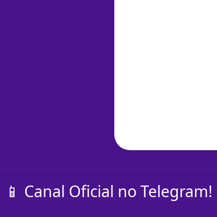
📱 Canal Oficial no Telegram!