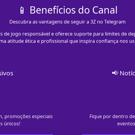
📱 Benefícios do Canal
Descubra as vantagens de seguir a 3Z no Telegram
as de jogo responsável e oferece suporte para limites de d
ma atitude ética e profissional que inspira confiança nos us
sivos
📢 Notí
m, promoções especiais
Fique por dentro d
s únicos!
eventos