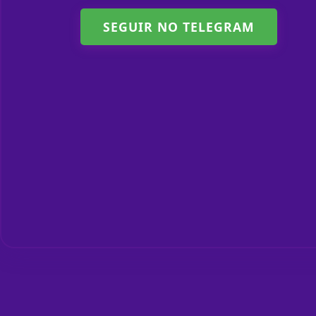
SEGUIR NO TELEGRAM