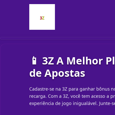
📱 3Z A Melhor P
de Apostas
Cadastre-se na 3Z para ganhar bônus n
recarga. Com a 3Z, você tem acesso a p
experiência de jogo inigualável. Junte-