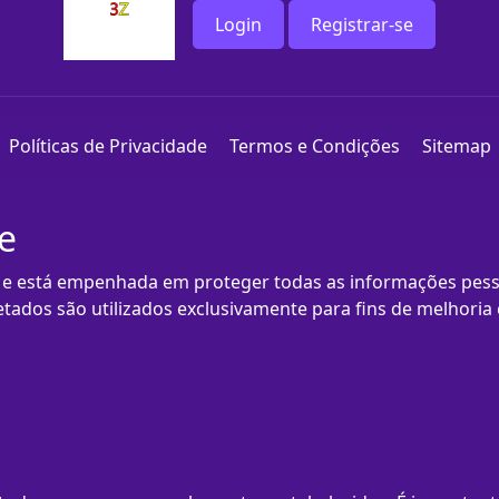
Login
Registrar-se
Políticas de Privacidade
Termos e Condições
Sitemap
de
os e está empenhada em proteger todas as informações pes
tados são utilizados exclusivamente para fins de melhoria