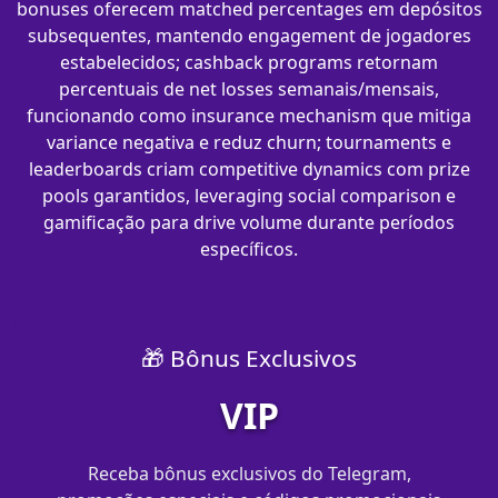
bonuses oferecem matched percentages em depósitos
subsequentes, mantendo engagement de jogadores
estabelecidos; cashback programs retornam
percentuais de net losses semanais/mensais,
funcionando como insurance mechanism que mitiga
variance negativa e reduz churn; tournaments e
leaderboards criam competitive dynamics com prize
pools garantidos, leveraging social comparison e
gamificação para drive volume durante períodos
específicos.
🎁 Bônus Exclusivos
VIP
Receba bônus exclusivos do Telegram,