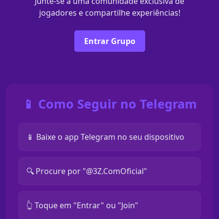
Junte-se a uma comunidade exclusiva de
jogadores e compartilhe experiências!
Entrar Grupo
📱 Como Seguir no Telegram
📱 Baixe o app Telegram no seu dispositivo
🔍 Procure por "@3Z.ComOficial"
👆 Toque em "Entrar" ou "Join"