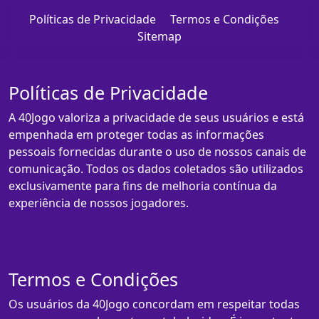
Políticas de Privacidade
Termos e Condições
Sitemap
Políticas de Privacidade
A 40Jogo valoriza a privacidade de seus usuários e está
empenhada em proteger todas as informações
pessoais fornecidas durante o uso de nossos canais de
comunicação. Todos os dados coletados são utilizados
exclusivamente para fins de melhoria contínua da
experiência de nossos jogadores.
Termos e Condições
Os usuários da 40Jogo concordam em respeitar todas