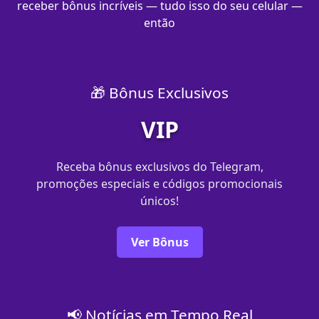
receber bônus incríveis — tudo isso do seu celular —
então
🎁 Bônus Exclusivos
VIP
Receba bônus exclusivos do Telegram,
promoções especiais e códigos promocionais
únicos!
Ver Bônus
📢 Notícias em Tempo Real