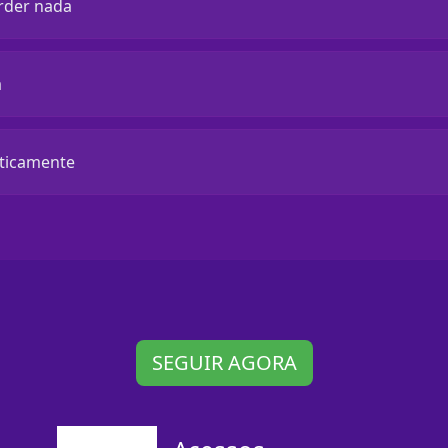
erder nada
a
aticamente
SEGUIR AGORA