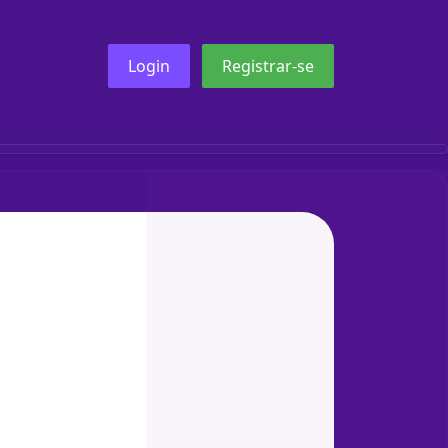
Login
Registrar-se