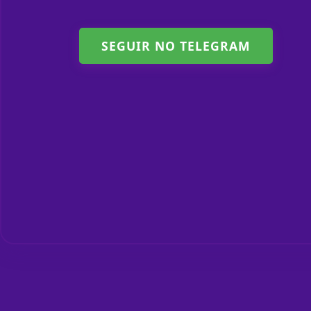
SEGUIR NO TELEGRAM