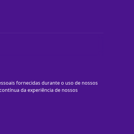
essoais fornecidas durante o uso de nossos
 contínua da experiência de nossos