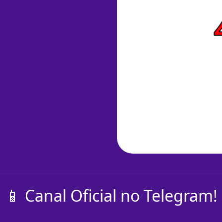
📱 Canal Oficial no Telegram!