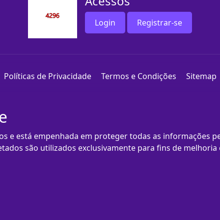
Acessos
Login
Registrar-se
Políticas de Privacidade
Termos e Condições
Sitemap
de
rios e está empenhada em proteger todas as informações p
tados são utilizados exclusivamente para fins de melhoria