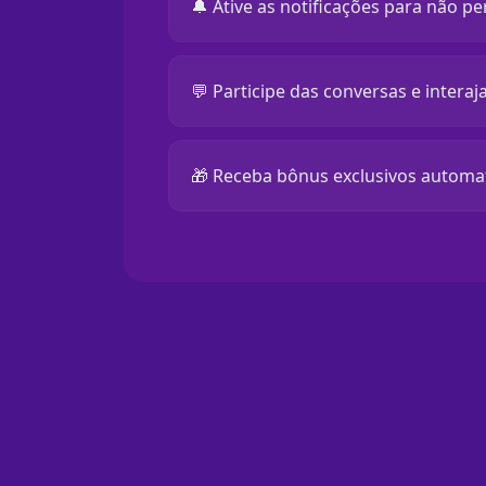
🔔 Ative as notificações para não p
💬 Participe das conversas e interaj
🎁 Receba bônus exclusivos autom