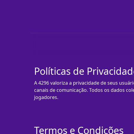
Políticas de Privacida
A 4296 valoriza a privacidade de seus usuá
canais de comunicação. Todos os dados cole
jogadores.
Termos e Condições