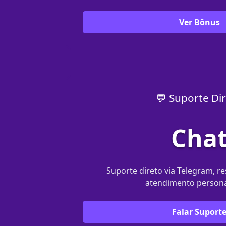
Ver Bônus
💬 Suporte Di
Cha
Suporte direto via Telegram, r
atendimento persona
Falar Suport