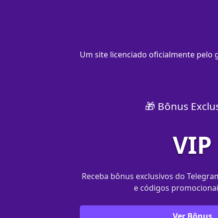
Um site licenciado oficialmente pelo
🎁 Bônus Exclu
VIP
Receba bônus exclusivos do Telegra
e códigos promocionai
Ver Bônus