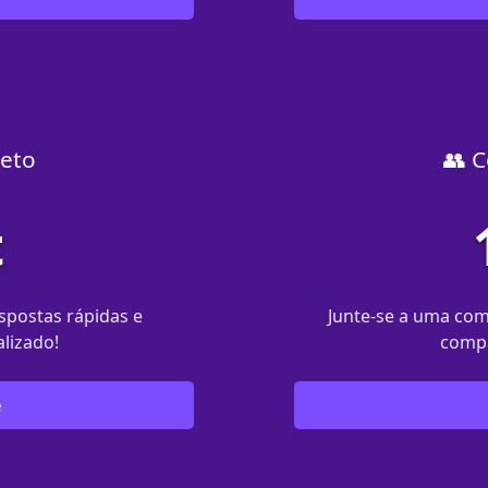
reto
👥 
t
espostas rápidas e
Junte-se a uma com
lizado!
compa
e