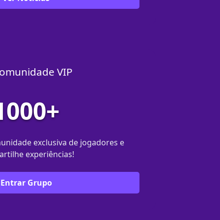
Comunidade VIP
1000+
unidade exclusiva de jogadores e
rtilhe experiências!
Entrar Grupo