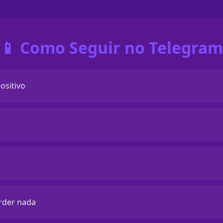
📱 Como Seguir no Telegram
ositivo
erder nada