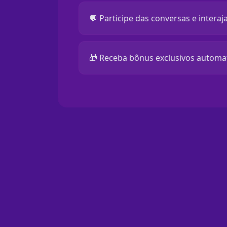
💬 Participe das conversas e interaj
🎁 Receba bônus exclusivos autom