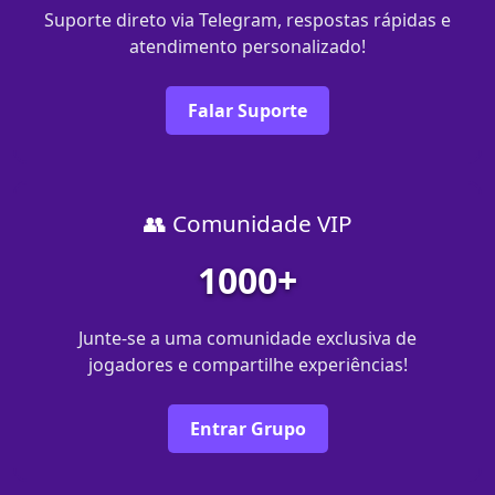
Suporte direto via Telegram, respostas rápidas e
atendimento personalizado!
Falar Suporte
👥 Comunidade VIP
1000+
Junte-se a uma comunidade exclusiva de
jogadores e compartilhe experiências!
Entrar Grupo