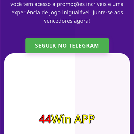
você tem acesso a promoções incríveis e uma
experiência de jogo inigualável. Junte-se aos
vencedores agora!
SEGUIR NO TELEGRAM