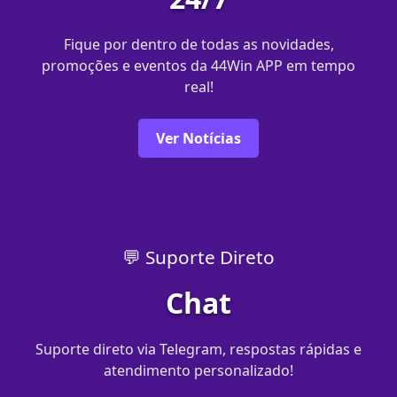
Fique por dentro de todas as novidades,
promoções e eventos da 44Win APP em tempo
real!
Ver Notícias
💬 Suporte Direto
Chat
Suporte direto via Telegram, respostas rápidas e
atendimento personalizado!