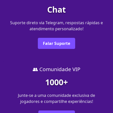
Chat
Suporte direto via Telegram, respostas rápidas e
atendimento personalizado!
Falar Suporte
👥 Comunidade VIP
1000+
Junte-se a uma comunidade exclusiva de
jogadores e compartilhe experiências!