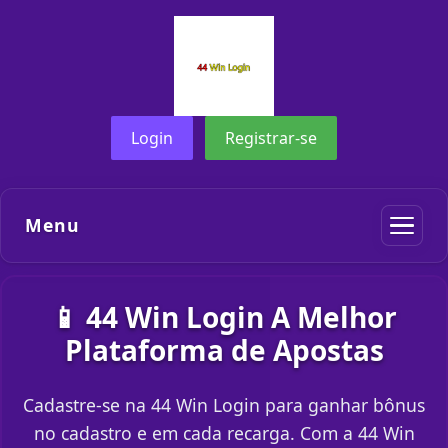
Login
Registrar-se
Menu
📱 44 Win Login A Melhor
Plataforma de Apostas
Cadastre-se na 44 Win Login para ganhar bônus
no cadastro e em cada recarga. Com a 44 Win