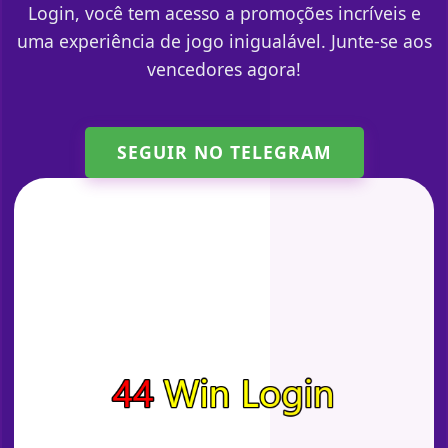
Login, você tem acesso a promoções incríveis e
uma experiência de jogo inigualável. Junte-se aos
vencedores agora!
SEGUIR NO TELEGRAM