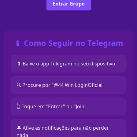
Entrar Grupo
📱 Como Seguir no Telegram
📱 Baixe o app Telegram no seu dispositivo
🔍 Procure por "@44 Win LoginOficial"
👆 Toque em "Entrar" ou "Join"
🔔 Ative as notificações para não perder
nada