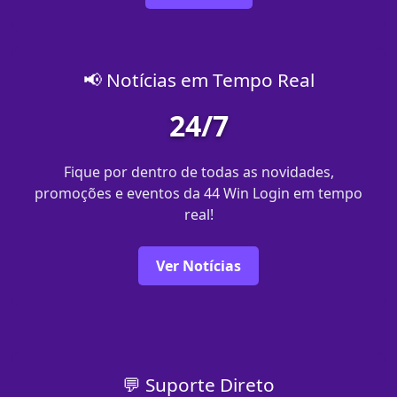
📢 Notícias em Tempo Real
24/7
Fique por dentro de todas as novidades,
promoções e eventos da 44 Win Login em tempo
real!
Ver Notícias
💬 Suporte Direto