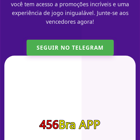
você tem acesso a promoções incríveis e uma
experiência de jogo inigualável. Junte-se aos
vencedores agora!
SEGUIR NO TELEGRAM