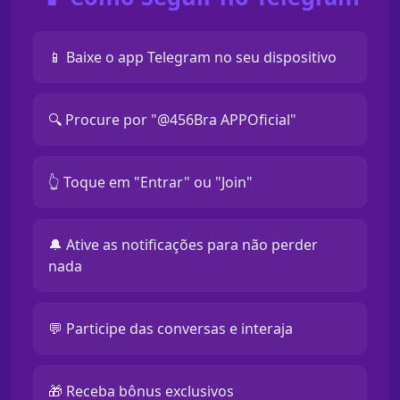
📱 Baixe o app Telegram no seu dispositivo
🔍 Procure por "@456Bra APPOficial"
👆 Toque em "Entrar" ou "Join"
🔔 Ative as notificações para não perder
nada
💬 Participe das conversas e interaja
🎁 Receba bônus exclusivos