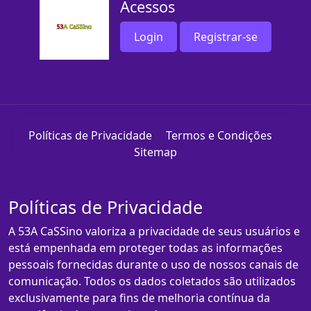
Acessos
Login
Registrar-se
Políticas de Privacidade
Termos e Condições
Sitemap
Políticas de Privacidade
A 53A CaSSino valoriza a privacidade de seus usuários e
está empenhada em proteger todas as informações
pessoais fornecidas durante o uso de nossos canais de
comunicação. Todos os dados coletados são utilizados
exclusivamente para fins de melhoria contínua da