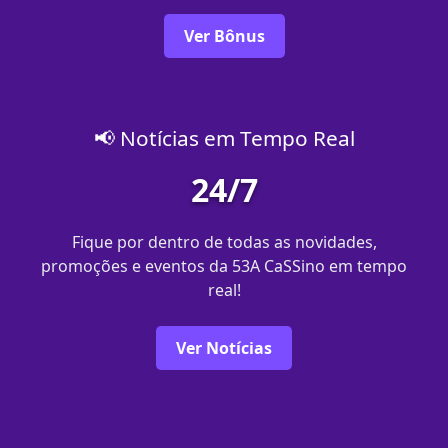
Ver Bônus
📢 Notícias em Tempo Real
24/7
Fique por dentro de todas as novidades,
promoções e eventos da 53A CaSSino em tempo
real!
Ver Notícias