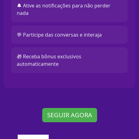
🔔 Ative as notificações para não perder
nada
💬 Participe das conversas e interaja
🎁 Receba bônus exclusivos
automaticamente
SEGUIR AGORA