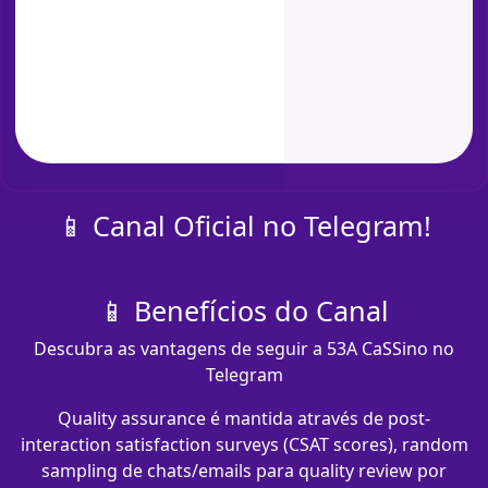
📱 Canal Oficial no Telegram!
📱 Benefícios do Canal
Descubra as vantagens de seguir a 53A CaSSino no
Telegram
Quality assurance é mantida através de post-
interaction satisfaction surveys (CSAT scores), random
sampling de chats/emails para quality review por