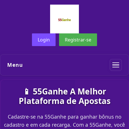
Login
Registrar-se
Menu
📱 55Ganhe A Melhor
Plataforma de Apostas
Cadastre-se na 55Ganhe para ganhar bônus no
cadastro e em cada recarga. Com a 55Ganhe, você