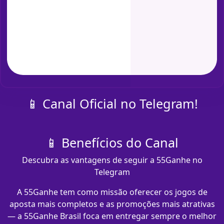
📱 Canal Oficial no Telegram!
📱 Benefícios do Canal
Descubra as vantagens de seguir a 55Ganhe no
Telegram
A 55Ganhe tem como missão oferecer os jogos de
aposta mais completos e as promoções mais atrativas
— a 55Ganhe Brasil foca em entregar sempre o melhor