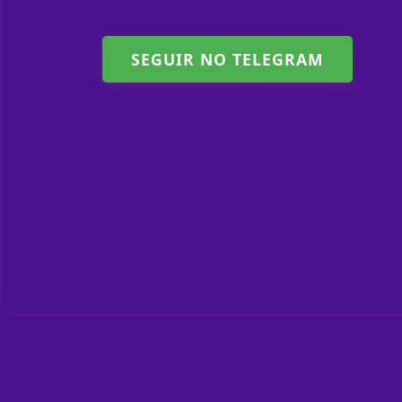
SEGUIR NO TELEGRAM