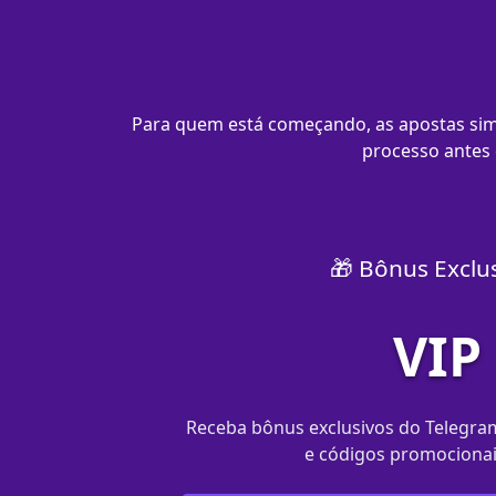
Para quem está começando, as apostas simpl
processo antes 
🎁 Bônus Exclu
VIP
Receba bônus exclusivos do Telegra
e códigos promocionai