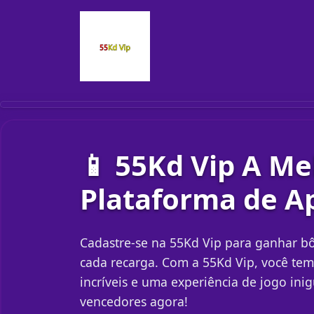
📱 55Kd Vip A Me
Plataforma de A
Cadastre-se na 55Kd Vip para ganhar b
cada recarga. Com a 55Kd Vip, você te
incríveis e uma experiência de jogo inig
vencedores agora!