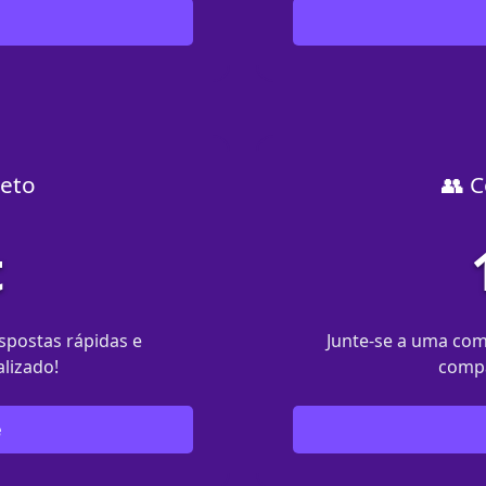
reto
👥 
t
espostas rápidas e
Junte-se a uma com
lizado!
compa
e