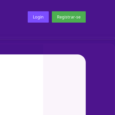
Login
Registrar-se