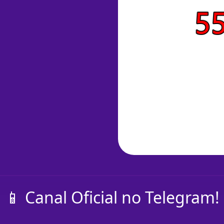
📱 Canal Oficial no Telegram!