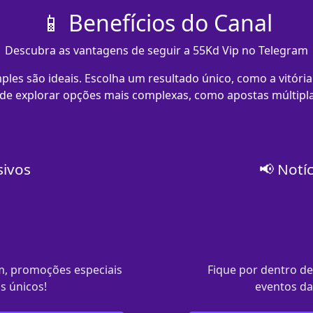
📱 Benefícios do Canal
Descubra as vantagens de seguir a 55Kd Vip no Telegram
es são ideais. Escolha um resultado único, como a vitória d
de explorar opções mais complexas, como apostas múltipl
sivos
📢 Notí
m, promoções especiais
Fique por dentro d
s únicos!
eventos da