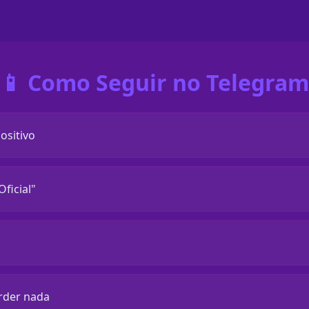
📱 Como Seguir no Telegram
ositivo
ficial"
erder nada