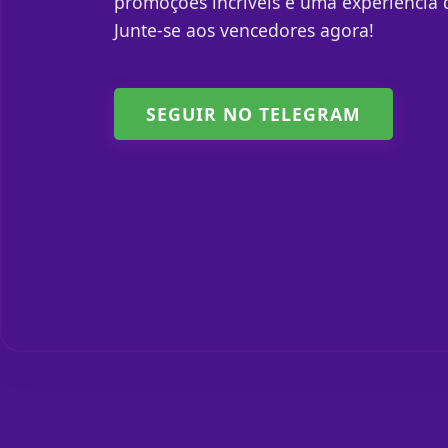
promoções incríveis e uma experiência d
Junte-se aos vencedores agora!
SEGUIR NO TELEGRAM