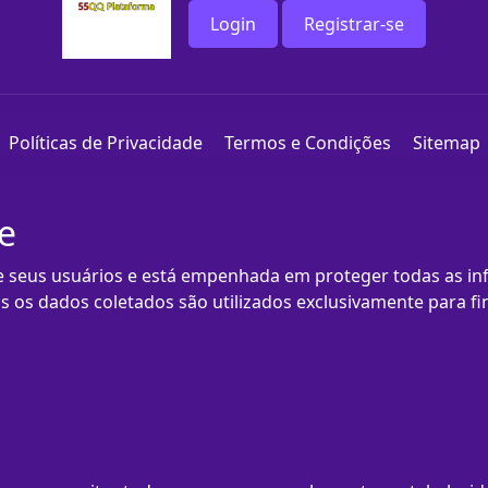
Login
Registrar-se
Políticas de Privacidade
Termos e Condições
Sitemap
de
de seus usuários e está empenhada em proteger todas as in
 os dados coletados são utilizados exclusivamente para fi