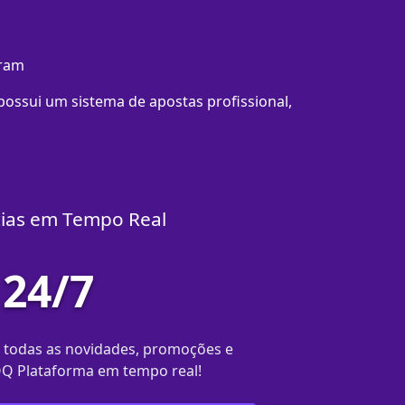
gram
ossui um sistema de apostas profissional,
cias em Tempo Real
24/7
e todas as novidades, promoções e
Q Plataforma em tempo real!