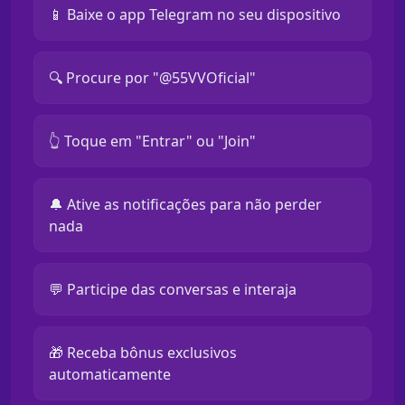
📱 Baixe o app Telegram no seu dispositivo
🔍 Procure por "@55VVOficial"
👆 Toque em "Entrar" ou "Join"
🔔 Ative as notificações para não perder
nada
💬 Participe das conversas e interaja
🎁 Receba bônus exclusivos
automaticamente