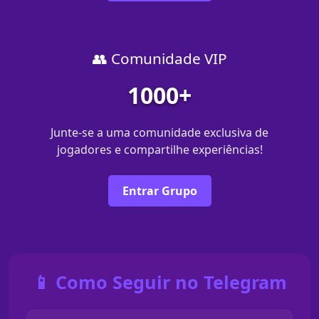
👥 Comunidade VIP
1000+
Junte-se a uma comunidade exclusiva de
jogadores e compartilhe experiências!
Entrar Grupo
📱 Como Seguir no Telegram