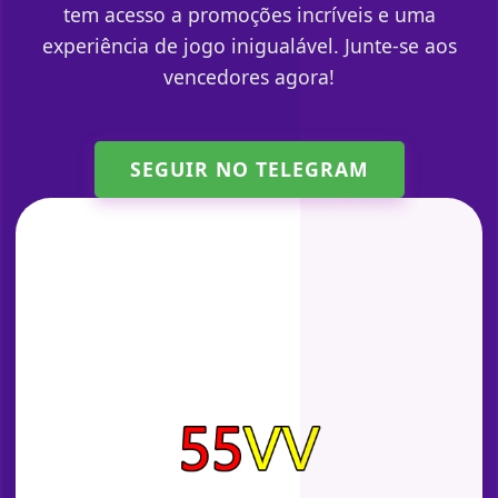
tem acesso a promoções incríveis e uma
experiência de jogo inigualável. Junte-se aos
vencedores agora!
SEGUIR NO TELEGRAM