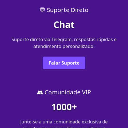
💬 Suporte Direto
Chat
Suporte direto via Telegram, respostas rápidas e
atendimento personalizado!
Falar Suporte
👥 Comunidade VIP
1000+
Junte-se a uma comunidade exclusiva de