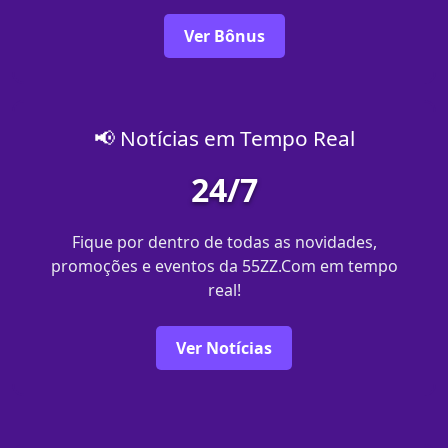
Ver Bônus
📢 Notícias em Tempo Real
24/7
Fique por dentro de todas as novidades,
promoções e eventos da 55ZZ.Com em tempo
real!
Ver Notícias