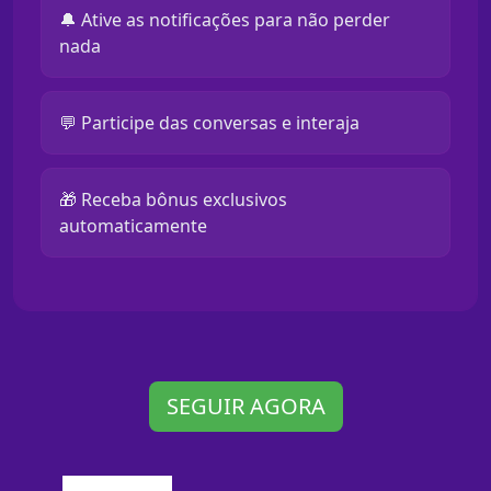
🔔 Ative as notificações para não perder
nada
💬 Participe das conversas e interaja
🎁 Receba bônus exclusivos
automaticamente
SEGUIR AGORA