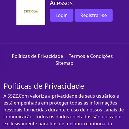
Acessos
Login
Registrar-se
Políticas de Privacidade
Termos e Condições
Sitemap
Políticas de Privacidade
A 55ZZ.Com valoriza a privacidade de seus usuários e
está empenhada em proteger todas as informações
pessoais fornecidas durante o uso de nossos canais de
comunicação. Todos os dados coletados são utilizados
exclusivamente para fins de melhoria contínua da