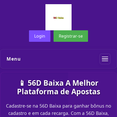
Login
Registrar-se
Menu
📱 56D Baixa A Melhor
Plataforma de Apostas
Cadastre-se na 56D Baixa para ganhar bônus no
cadastro e em cada recarga. Com a 56D Baixa,