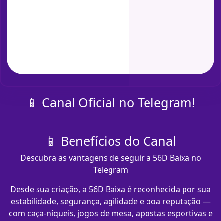
📱 Canal Oficial no Telegram!
📱 Benefícios do Canal
Descubra as vantagens de seguir a 56D Baixa no
Telegram
Desde sua criação, a 56D Baixa é reconhecida por sua
estabilidade, segurança, agilidade e boa reputação —
com caça-níqueis, jogos de mesa, apostas esportivas e