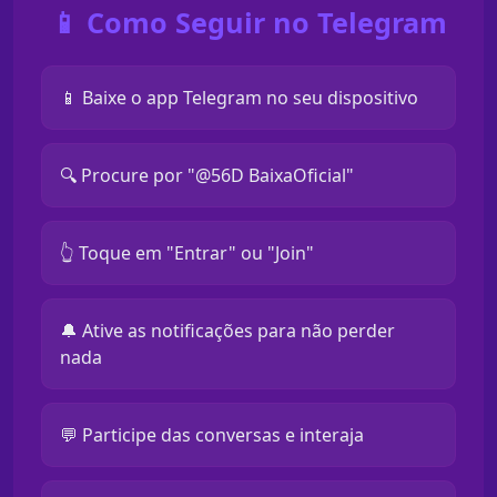
📱 Como Seguir no Telegram
📱 Baixe o app Telegram no seu dispositivo
🔍 Procure por "@56D BaixaOficial"
👆 Toque em "Entrar" ou "Join"
🔔 Ative as notificações para não perder
nada
💬 Participe das conversas e interaja