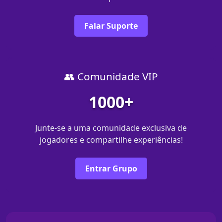
Falar Suporte
👥 Comunidade VIP
1000+
Junte-se a uma comunidade exclusiva de
jogadores e compartilhe experiências!
Entrar Grupo