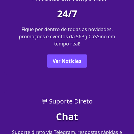
24/7
Fique por dentro de todas as novidades,
promoções e eventos da 56Pg CaSSino em
tempo real!
Ver Notícias
💬 Suporte Direto
Chat
Suporte direto via Telegram, respostas rápidas e