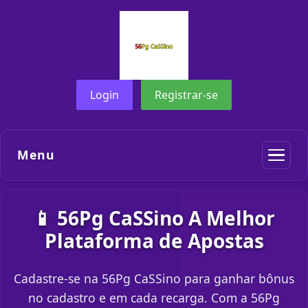
Login
Registrar-se
Menu
📱 56Pg CaSSino A Melhor
Plataforma de Apostas
Cadastre-se na 56Pg CaSSino para ganhar bônus
no cadastro e em cada recarga. Com a 56Pg