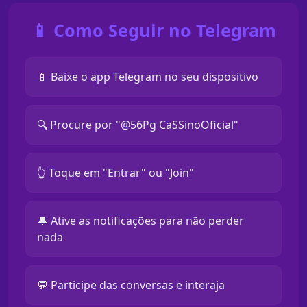
📱 Como Seguir no Telegram
📱 Baixe o app Telegram no seu dispositivo
🔍 Procure por "@56Pg CaSSinoOficial"
👆 Toque em "Entrar" ou "Join"
🔔 Ative as notificações para não perder
nada
💬 Participe das conversas e interaja