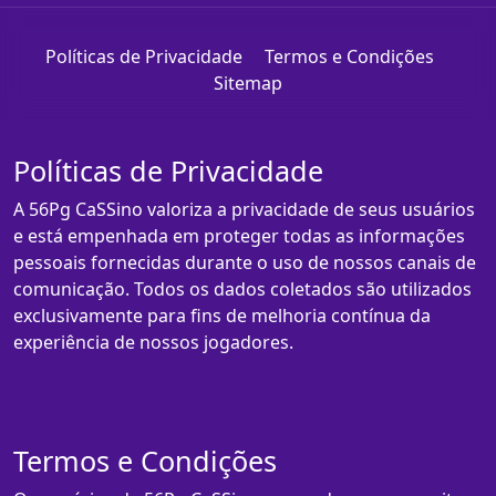
Políticas de Privacidade
Termos e Condições
Sitemap
Políticas de Privacidade
A 56Pg CaSSino valoriza a privacidade de seus usuários
e está empenhada em proteger todas as informações
pessoais fornecidas durante o uso de nossos canais de
comunicação. Todos os dados coletados são utilizados
exclusivamente para fins de melhoria contínua da
experiência de nossos jogadores.
Termos e Condições