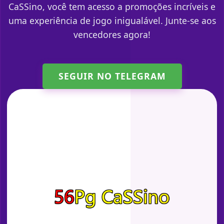
CaSSino, você tem acesso a promoções incríveis e
uma experiência de jogo inigualável. Junte-se aos
vencedores agora!
SEGUIR NO TELEGRAM