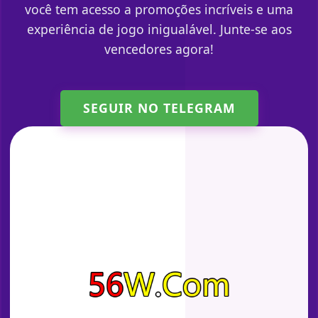
você tem acesso a promoções incríveis e uma
experiência de jogo inigualável. Junte-se aos
vencedores agora!
SEGUIR NO TELEGRAM