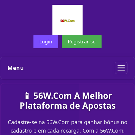
Login
Registrar-se
Menu
📱 56W.Com A Melhor
Plataforma de Apostas
Cadastre-se na 56W.Com para ganhar bônus no
cadastro e em cada recarga. Com a 56W.Com,