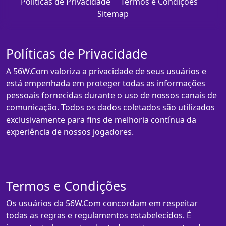
Políticas de Privacidade
Termos e Condições
Sitemap
Políticas de Privacidade
A 56W.Com valoriza a privacidade de seus usuários e
está empenhada em proteger todas as informações
pessoais fornecidas durante o uso de nossos canais de
comunicação. Todos os dados coletados são utilizados
exclusivamente para fins de melhoria contínua da
experiência de nossos jogadores.
Termos e Condições
Os usuários da 56W.Com concordam em respeitar
todas as regras e regulamentos estabelecidos. É