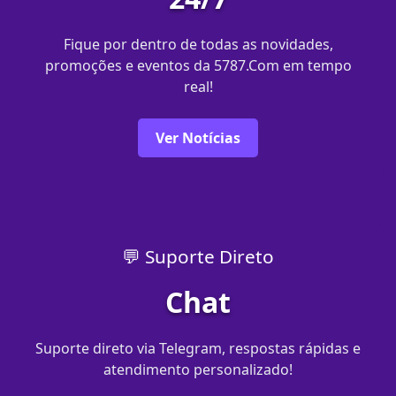
Fique por dentro de todas as novidades,
promoções e eventos da 5787.Com em tempo
real!
Ver Notícias
💬 Suporte Direto
Chat
Suporte direto via Telegram, respostas rápidas e
atendimento personalizado!