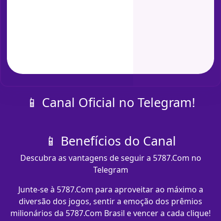
📱 Canal Oficial no Telegram!
📱 Benefícios do Canal
Descubra as vantagens de seguir a 5787.Com no
Telegram
Junte-se à 5787.Com para aproveitar ao máximo a
diversão dos jogos, sentir a emoção dos prêmios
milionários da 5787.Com Brasil e vencer a cada clique!