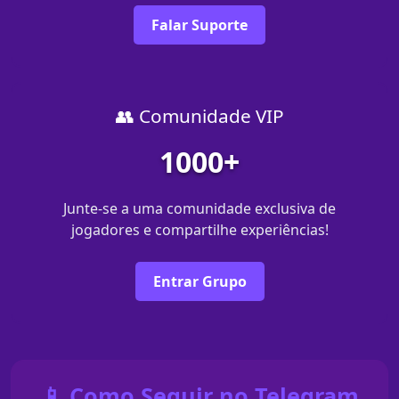
Falar Suporte
👥 Comunidade VIP
1000+
Junte-se a uma comunidade exclusiva de
jogadores e compartilhe experiências!
Entrar Grupo
📱 Como Seguir no Telegram