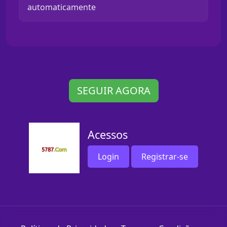
automaticamente
SEGUIR AGORA
Acessos
Login
Registrar-se