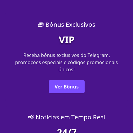
🎁 Bônus Exclusivos
VIP
Receba bônus exclusivos do Telegram,
promoções especiais e códigos promocionais
únicos!
Ver Bônus
📢 Notícias em Tempo Real
24/7