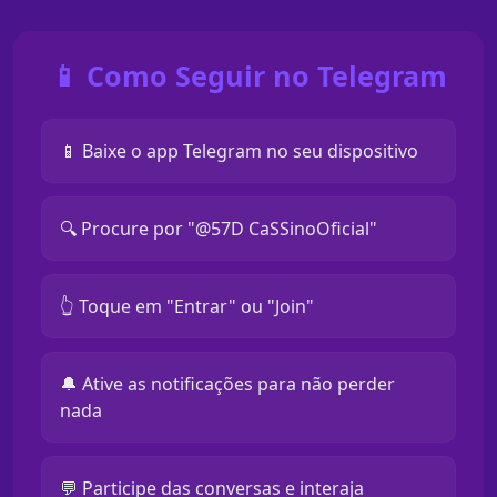
📱 Como Seguir no Telegram
📱 Baixe o app Telegram no seu dispositivo
🔍 Procure por "@57D CaSSinoOficial"
👆 Toque em "Entrar" ou "Join"
🔔 Ative as notificações para não perder
nada
💬 Participe das conversas e interaja