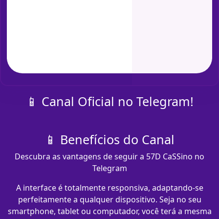
📱 Canal Oficial no Telegram!
📱 Benefícios do Canal
Descubra as vantagens de seguir a 57D CaSSino no
Telegram
A interface é totalmente responsiva, adaptando-se
perfeitamente a qualquer dispositivo. Seja no seu
smartphone, tablet ou computador, você terá a mesma