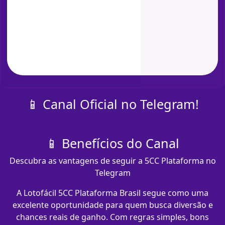
📱 Canal Oficial no Telegram!
📱 Benefícios do Canal
Descubra as vantagens de seguir a 5CC Plataforma no
Telegram
A Lotofácil 5CC Plataforma Brasil segue como uma
excelente oportunidade para quem busca diversão e
chances reais de ganho. Com regras simples, bons