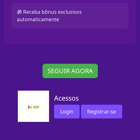
🎁 Receba bônus exclusivos
automaticamente
SEGUIR AGORA
Acessos
Login
Registrar-se