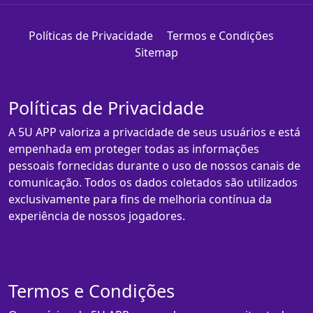
Políticas de Privacidade
Termos e Condições
Sitemap
Políticas de Privacidade
A 5U APP valoriza a privacidade de seus usuários e está
empenhada em proteger todas as informações
pessoais fornecidas durante o uso de nossos canais de
comunicação. Todos os dados coletados são utilizados
exclusivamente para fins de melhoria contínua da
experiência de nossos jogadores.
Termos e Condições