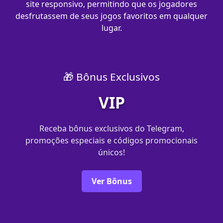
site responsivo, permitindo que os jogadores
desfrutassem de seus jogos favoritos em qualquer
lugar.
🎁 Bônus Exclusivos
VIP
Receba bônus exclusivos do Telegram,
promoções especiais e códigos promocionais
únicos!
Ver Bônus