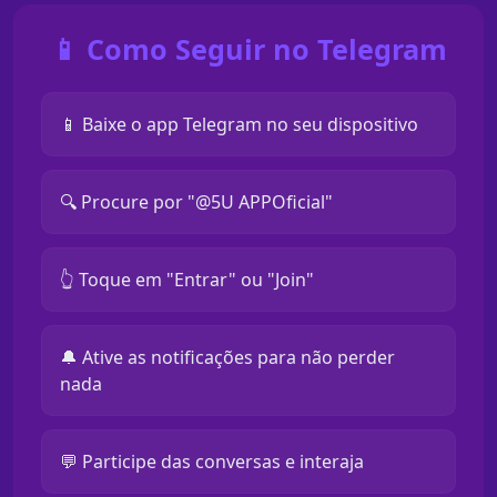
📱 Como Seguir no Telegram
📱 Baixe o app Telegram no seu dispositivo
🔍 Procure por "@5U APPOficial"
👆 Toque em "Entrar" ou "Join"
🔔 Ative as notificações para não perder
nada
💬 Participe das conversas e interaja