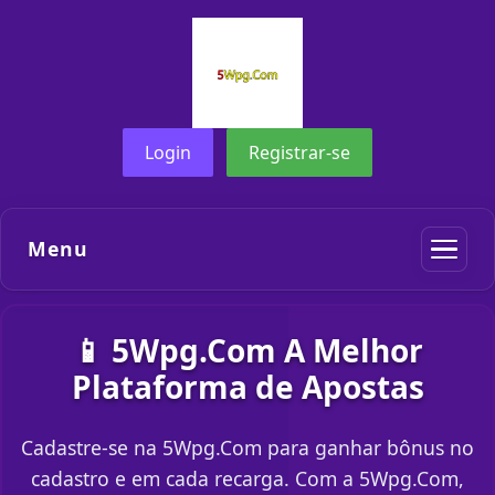
Login
Registrar-se
Menu
📱 5Wpg.Com A Melhor
Plataforma de Apostas
Cadastre-se na 5Wpg.Com para ganhar bônus no
cadastro e em cada recarga. Com a 5Wpg.Com,