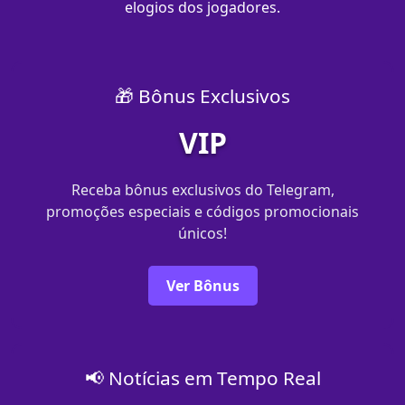
elogios dos jogadores.
🎁 Bônus Exclusivos
VIP
Receba bônus exclusivos do Telegram,
promoções especiais e códigos promocionais
únicos!
Ver Bônus
📢 Notícias em Tempo Real