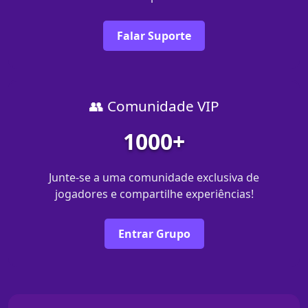
Falar Suporte
👥 Comunidade VIP
1000+
Junte-se a uma comunidade exclusiva de
jogadores e compartilhe experiências!
Entrar Grupo