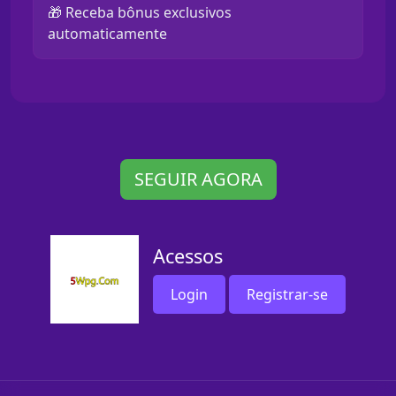
🎁 Receba bônus exclusivos
automaticamente
SEGUIR AGORA
Acessos
Login
Registrar-se