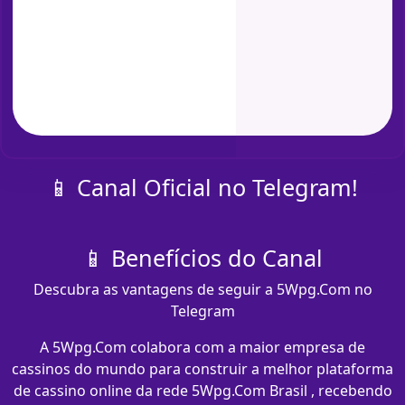
📱 Canal Oficial no Telegram!
📱 Benefícios do Canal
Descubra as vantagens de seguir a 5Wpg.Com no
Telegram
A 5Wpg.Com colabora com a maior empresa de
cassinos do mundo para construir a melhor plataforma
de cassino online da rede 5Wpg.Com Brasil , recebendo