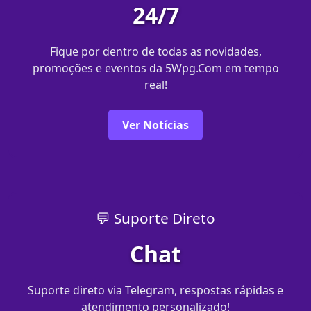
24/7
Fique por dentro de todas as novidades,
promoções e eventos da 5Wpg.Com em tempo
real!
Ver Notícias
💬 Suporte Direto
Chat
Suporte direto via Telegram, respostas rápidas e
atendimento personalizado!