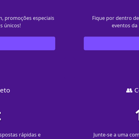
m, promoções especiais
Fique por dentro d
s únicos!
eventos da
reto
👥 
t
espostas rápidas e
Junte-se a uma com