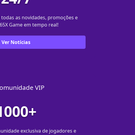
e todas as novidades, promoções e
 65X Game em tempo real!
Ver Notícias
Comunidade VIP
1000+
unidade exclusiva de jogadores e