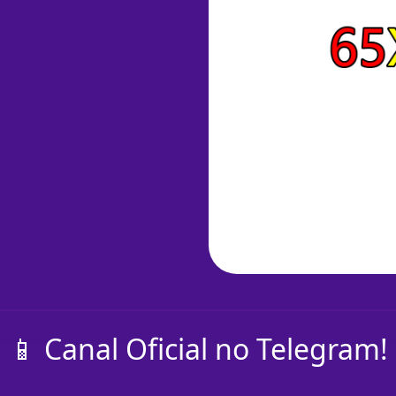
📱 Canal Oficial no Telegram!