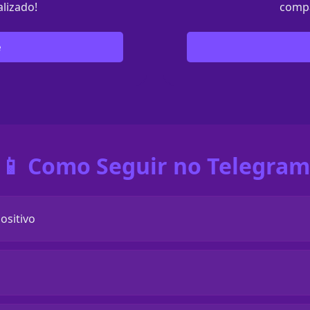
lizado!
compa
e
📱 Como Seguir no Telegram
ositivo