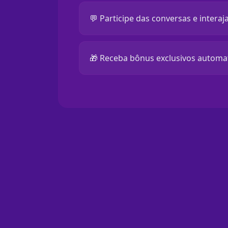
💬 Participe das conversas e interaj
🎁 Receba bônus exclusivos autom