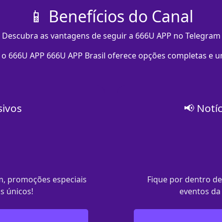
📱 Benefícios do Canal
Descubra as vantagens de seguir a 666U APP no Telegram
o 666U APP 666U APP Brasil oferece opções completas e um
sivos
📢 Notí
m, promoções especiais
Fique por dentro d
s únicos!
eventos da