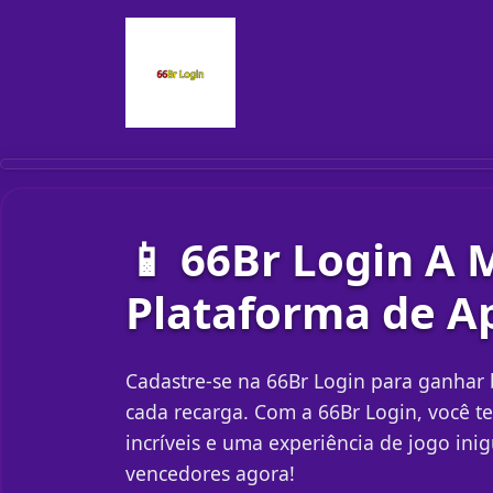
📱 66Br Login A 
Plataforma de A
Cadastre-se na 66Br Login para ganhar
cada recarga. Com a 66Br Login, você 
incríveis e uma experiência de jogo inig
vencedores agora!