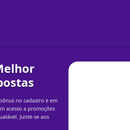
Melhor
postas
 bônus no cadastro e em
tem acesso a promoções
ualável. Junte-se aos