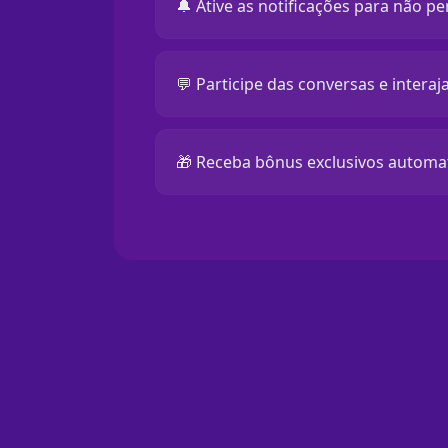
🔔 Ative as notificações para não p
💬 Participe das conversas e interaj
🎁 Receba bônus exclusivos autom