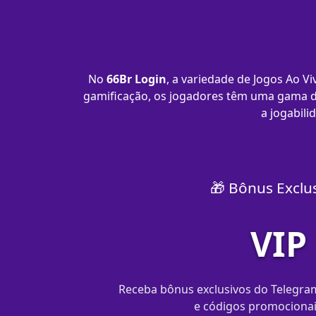
No
66Br Login
, a variedade de Jogos Ao V
gamificação, os jogadores têm uma gama di
a jogabili
🎁 Bônus Exclu
VIP
Receba bônus exclusivos do Telegra
e códigos promocionai