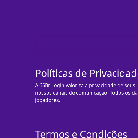
Políticas de Privacida
A 66Br Login valoriza a privacidade de seu
nossos canais de comunicação. Todos os dad
jogadores.
Termos e Condições