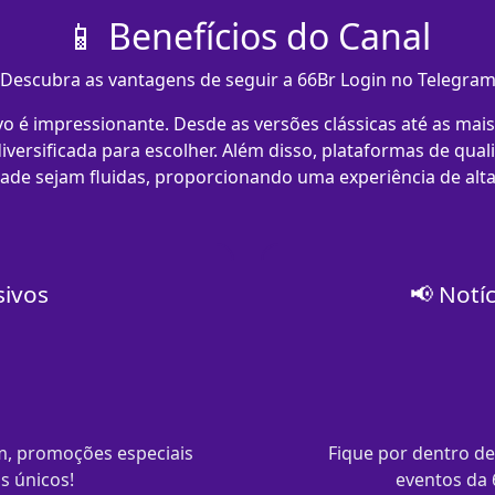
📱 Benefícios do Canal
Descubra as vantagens de seguir a 66Br Login no Telegra
ivo é impressionante. Desde as versões clássicas até as m
versificada para escolher. Além disso, plataformas de qu
dade sejam fluidas, proporcionando uma experiência de alta
sivos
📢 Notí
m, promoções especiais
Fique por dentro d
s únicos!
eventos da 