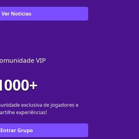
Ver Notícias
Comunidade VIP
1000+
unidade exclusiva de jogadores e
rtilhe experiências!
Entrar Grupo