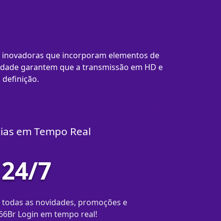
m
ais inovadoras que incorporam elementos de
alidade garantem que a transmissão em HD e
 definição.
cias em Tempo Real
24/7
e todas as novidades, promoções e
66Br Login em tempo real!