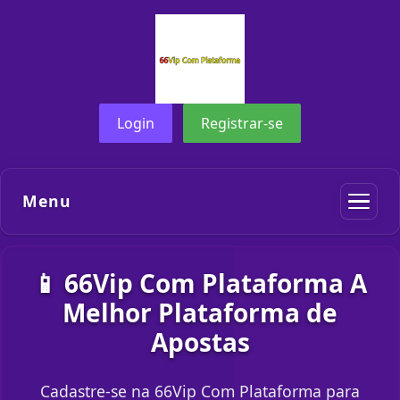
Login
Registrar-se
Menu
📱 66Vip Com Plataforma A
Melhor Plataforma de
Apostas
Cadastre-se na 66Vip Com Plataforma para