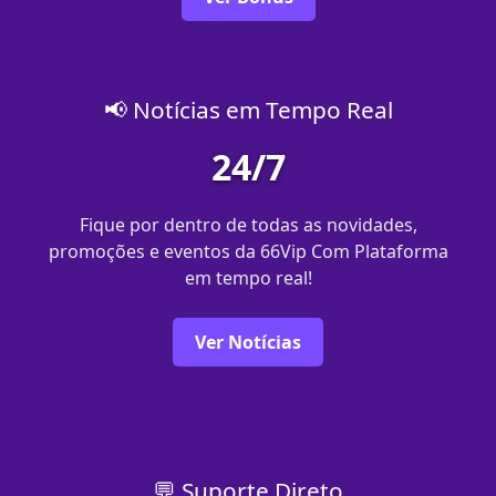
📢 Notícias em Tempo Real
24/7
Fique por dentro de todas as novidades,
promoções e eventos da 66Vip Com Plataforma
em tempo real!
Ver Notícias
💬 Suporte Direto