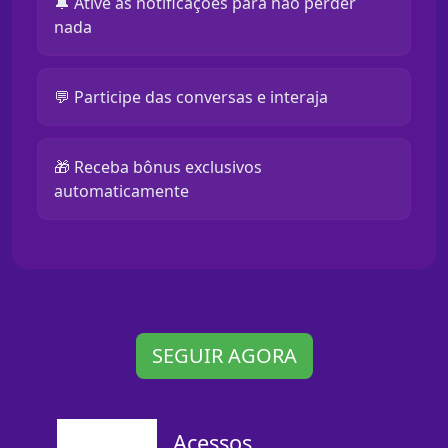
🔔 Ative as notificações para não perder
nada
💬 Participe das conversas e interaja
🎁 Receba bônus exclusivos
automaticamente
SEGUIR AGORA
Acessos