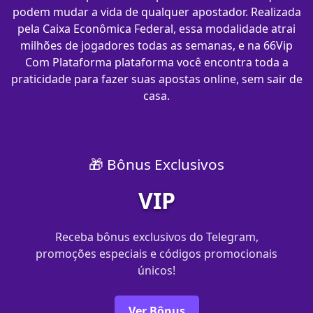
podem mudar a vida de qualquer apostador. Realizada
pela Caixa Econômica Federal, essa modalidade atrai
milhões de jogadores todas as semanas, e na 66Vip
Com Plataforma plataforma você encontra toda a
praticidade para fazer suas apostas online, sem sair de
casa.
🎁 Bônus Exclusivos
VIP
Receba bônus exclusivos do Telegram,
promoções especiais e códigos promocionais
únicos!
Ver Bônus