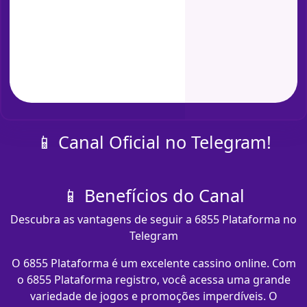
📱 Canal Oficial no Telegram!
📱 Benefícios do Canal
Descubra as vantagens de seguir a 6855 Plataforma no
Telegram
O 6855 Plataforma é um excelente cassino online. Com
o 6855 Plataforma registro, você acessa uma grande
variedade de jogos e promoções imperdíveis. O