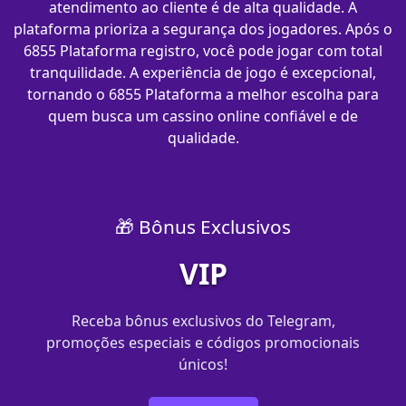
atendimento ao cliente é de alta qualidade. A
plataforma prioriza a segurança dos jogadores. Após o
6855 Plataforma registro, você pode jogar com total
tranquilidade. A experiência de jogo é excepcional,
tornando o 6855 Plataforma a melhor escolha para
quem busca um cassino online confiável e de
qualidade.
🎁 Bônus Exclusivos
VIP
Receba bônus exclusivos do Telegram,
promoções especiais e códigos promocionais
únicos!