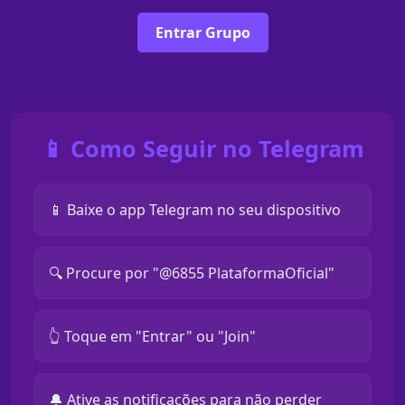
Entrar Grupo
📱 Como Seguir no Telegram
📱 Baixe o app Telegram no seu dispositivo
🔍 Procure por "@6855 PlataformaOficial"
👆 Toque em "Entrar" ou "Join"
🔔 Ative as notificações para não perder