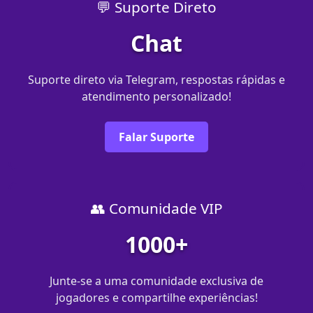
💬 Suporte Direto
Chat
Suporte direto via Telegram, respostas rápidas e
atendimento personalizado!
Falar Suporte
👥 Comunidade VIP
1000+
Junte-se a uma comunidade exclusiva de
jogadores e compartilhe experiências!