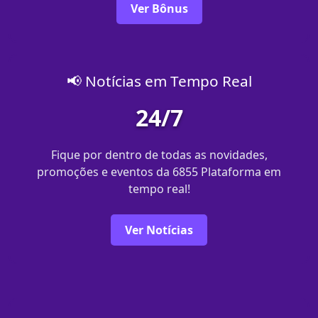
Ver Bônus
📢 Notícias em Tempo Real
24/7
Fique por dentro de todas as novidades,
promoções e eventos da 6855 Plataforma em
tempo real!
Ver Notícias