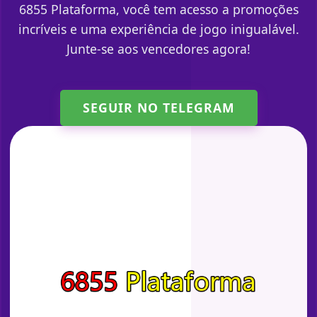
6855 Plataforma, você tem acesso a promoções
incríveis e uma experiência de jogo inigualável.
Junte-se aos vencedores agora!
SEGUIR NO TELEGRAM