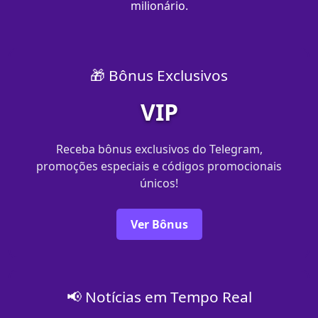
milionário.
🎁 Bônus Exclusivos
VIP
Receba bônus exclusivos do Telegram,
promoções especiais e códigos promocionais
únicos!
Ver Bônus
📢 Notícias em Tempo Real