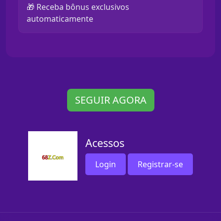
🎁 Receba bônus exclusivos
automaticamente
SEGUIR AGORA
Acessos
Login
Registrar-se