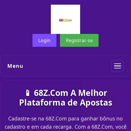
Login
Registrar-se
Menu
📱 68Z.Com A Melhor
Plataforma de Apostas
Cadastre-se na 68Z.Com para ganhar bônus no
cadastro e em cada recarga. Com a 68Z.Com, você