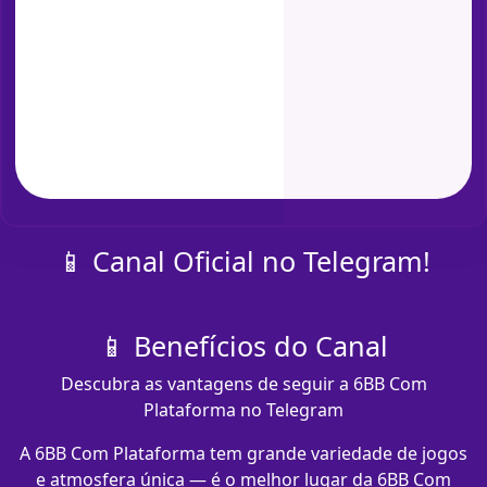
📱 Canal Oficial no Telegram!
📱 Benefícios do Canal
Descubra as vantagens de seguir a 6BB Com
Plataforma no Telegram
A 6BB Com Plataforma tem grande variedade de jogos
e atmosfera única — é o melhor lugar da 6BB Com