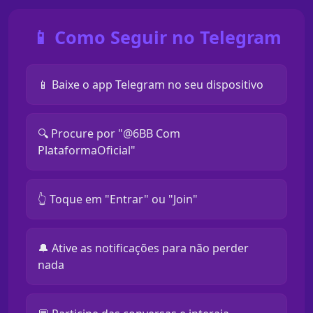
📱 Como Seguir no Telegram
📱 Baixe o app Telegram no seu dispositivo
🔍 Procure por "@6BB Com
PlataformaOficial"
👆 Toque em "Entrar" ou "Join"
🔔 Ative as notificações para não perder
nada