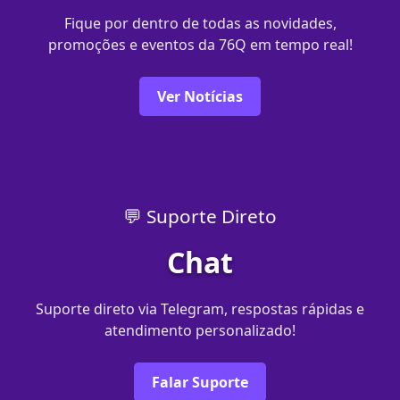
Fique por dentro de todas as novidades,
promoções e eventos da 76Q em tempo real!
Ver Notícias
💬 Suporte Direto
Chat
Suporte direto via Telegram, respostas rápidas e
atendimento personalizado!
Falar Suporte