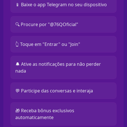
📱 Baixe o app Telegram no seu dispositivo
🔍 Procure por "@76QOficial"
👆 Toque em "Entrar" ou "Join"
🔔 Ative as notificações para não perder
nada
💬 Participe das conversas e interaja
🎁 Receba bônus exclusivos
automaticamente