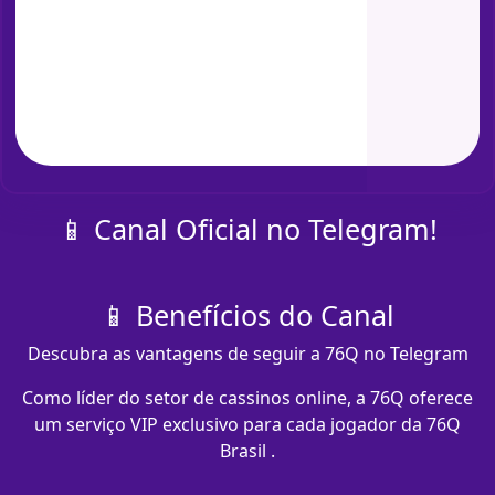
📱 Canal Oficial no Telegram!
📱 Benefícios do Canal
Descubra as vantagens de seguir a 76Q no Telegram
Como líder do setor de cassinos online, a 76Q oferece
um serviço VIP exclusivo para cada jogador da 76Q
Brasil .