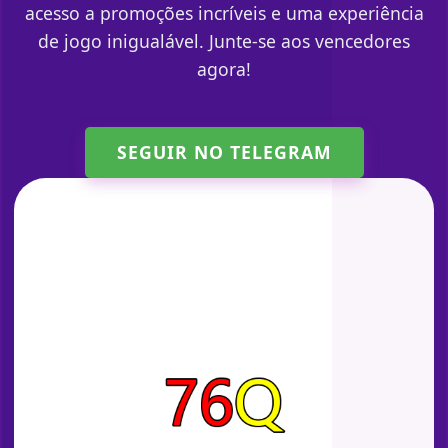
acesso a promoções incríveis e uma experiência
de jogo inigualável. Junte-se aos vencedores
agora!
SEGUIR NO TELEGRAM