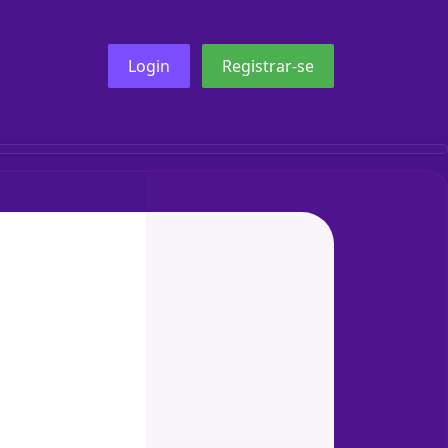
Login
Registrar-se