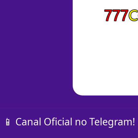
📱 Canal Oficial no Telegram!