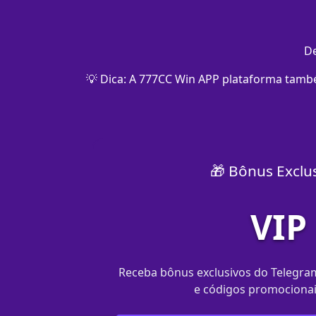
De
💡 Dica: A 777CC Win APP plataforma tam
🎁 Bônus Exclu
VIP
Receba bônus exclusivos do Telegra
e códigos promocionai