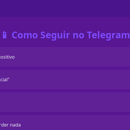
📱 Como Seguir no Telegram
ositivo
cial"
erder nada