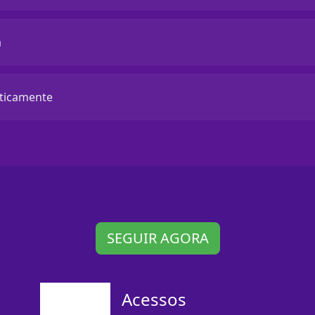
a
aticamente
SEGUIR AGORA
Acessos