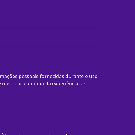
rmações pessoais fornecidas durante o uso
e melhoria contínua da experiência de