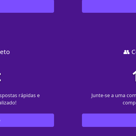
reto
👥 
t
espostas rápidas e
Junte-se a uma com
lizado!
compa
e