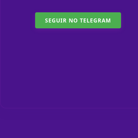
SEGUIR NO TELEGRAM